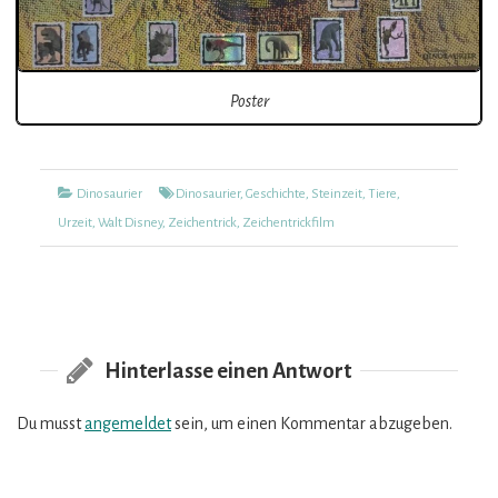
Poster
Kategorien
Tags
Dinosaurier
Dinosaurier
,
Geschichte
,
Steinzeit
,
Tiere
,
Urzeit
,
Walt Disney
,
Zeichentrick
,
Zeichentrickfilm
Hinterlasse einen Antwort
Du musst
angemeldet
sein, um einen Kommentar abzugeben.