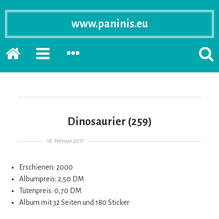
www.paninis.eu
Startseite
PRIMÄRE
SEKUNDÄRE
SUCH
SIDEBAR
SIDEBAR
ERSC
ERWEITERN
ERWEITERN
LASS
Dinosaurier (259)
Gepostet am
18. Februar 2017
Erschienen: 2000
Albumpreis: 2,50 DM
Tütenpreis: 0,70 DM
Album mit 32 Seiten und 180 Sticker