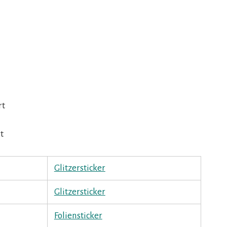
rt
t
Glitzersticker
Glitzersticker
Foliensticker