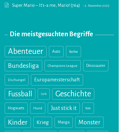
Super Mario – It’s-a me, Mario! (764)
2. November 2025
Die meistgesuchten Begriffe
Abenteuer
Auto
Barbie
Bundesliga
Champions League
Dinosaurier
Europameisterschaft
Dschungel
Geschichte
Fussball
Gelb
Just stick it
Hogwarts
Hund
Ken
Kinder
Monster
Krieg
Manga