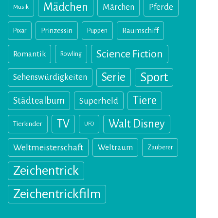
Mädchen
Märchen
Pferde
Musik
Pixar
Prinzessin
Puppen
Raumschiff
Science Fiction
Romantik
Rowling
Sport
Serie
Sehenswürdigkeiten
Tiere
Städtealbum
Superheld
TV
Walt Disney
Tierkinder
UFO
Weltmeisterschaft
Weltraum
Zauberer
Zeichentrick
Zeichentrickfilm