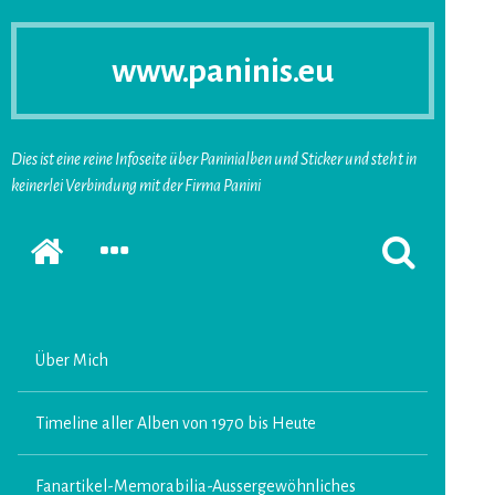
www.paninis.eu
Dies ist eine reine Infoseite über Paninialben und Sticker und steht in
keinerlei Verbindung mit der Firma Panini
Startseite
SEKUNDÄRE
SUCHFORMUL
SIDEBAR
ERSCHEINEN
ERWEITERN
LASSEN
Über Mich
Timeline aller Alben von 1970 bis Heute
Fanartikel-Memorabilia-Aussergewöhnliches