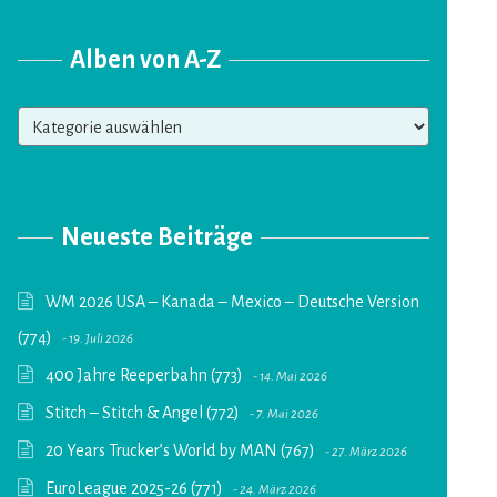
Alben von A-Z
Alben
von
A-
Z
Neueste Beiträge
WM 2026 USA – Kanada – Mexico – Deutsche Version
(774)
19. Juli 2026
400 Jahre Reeperbahn (773)
14. Mai 2026
Stitch – Stitch & Angel (772)
7. Mai 2026
20 Years Trucker’s World by MAN (767)
27. März 2026
EuroLeague 2025-26 (771)
24. März 2026