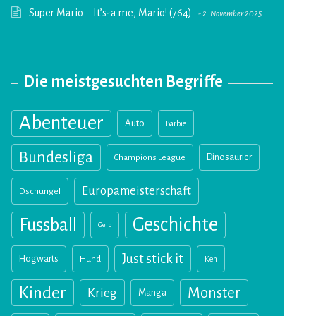
Super Mario – It’s-a me, Mario! (764)
2. November 2025
Die meistgesuchten Begriffe
Abenteuer
Auto
Barbie
Bundesliga
Champions League
Dinosaurier
Europameisterschaft
Dschungel
Geschichte
Fussball
Gelb
Just stick it
Hogwarts
Hund
Ken
Kinder
Monster
Krieg
Manga