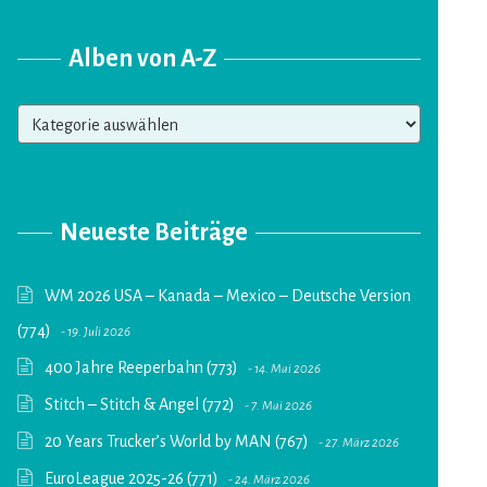
Alben von A-Z
Alben
von
A-
Z
Neueste Beiträge
WM 2026 USA – Kanada – Mexico – Deutsche Version
(774)
19. Juli 2026
400 Jahre Reeperbahn (773)
14. Mai 2026
Stitch – Stitch & Angel (772)
7. Mai 2026
20 Years Trucker’s World by MAN (767)
27. März 2026
EuroLeague 2025-26 (771)
24. März 2026