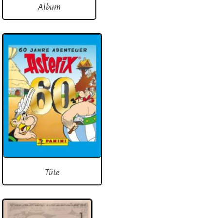
Album
Tüte