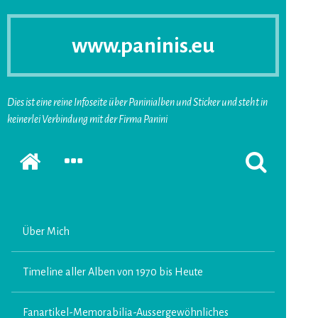
www.paninis.eu
Dies ist eine reine Infoseite über Paninialben und Sticker und steht in
keinerlei Verbindung mit der Firma Panini
Startseite
SEKUNDÄRE
SUCHFORMUL
SIDEBAR
ERSCHEINEN
ERWEITERN
LASSEN
Über Mich
Timeline aller Alben von 1970 bis Heute
Fanartikel-Memorabilia-Aussergewöhnliches