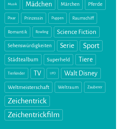
Mädchen
Märchen
Pferde
Musik
Pixar
Prinzessin
Puppen
Raumschiff
Science Fiction
Romantik
Rowling
Sport
Serie
Sehenswürdigkeiten
Tiere
Städtealbum
Superheld
TV
Walt Disney
Tierkinder
UFO
Weltmeisterschaft
Weltraum
Zauberer
Zeichentrick
Zeichentrickfilm