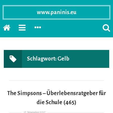
www.paninis.eu
Startseite
PRIMÄRE
SEKUNDÄRE
SUCH
SIDEBAR
SIDEBAR
ERSC
ERWEITERN
ERWEITERN
LASS
Schlagwort:
Gelb
The Simpsons – Überlebensratgeber für
die Schule (465)
Gepostet am
17. November 2017