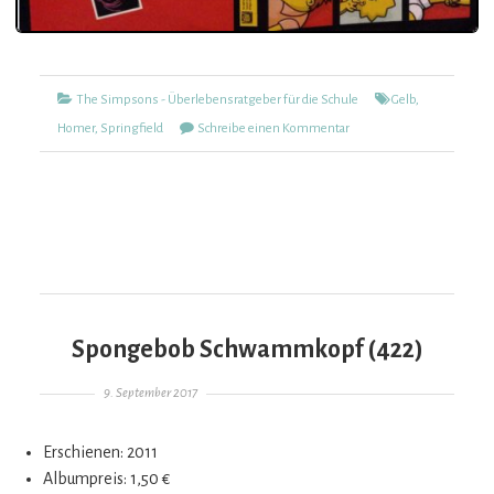
Kategorien
Tags
The Simpsons - Überlebensratgeber für die Schule
Gelb
,
zu
Homer
,
Springfield
Schreibe einen Kommentar
The
Simpsons
–
Überlebensratgeber
für
die
Schule
Spongebob Schwammkopf (422)
(465)
Gepostet am
9. September 2017
Erschienen: 2011
Albumpreis: 1,50 €