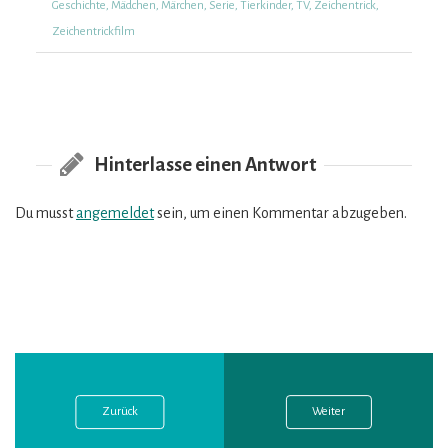
Geschichte
,
Mädchen
,
Märchen
,
Serie
,
Tierkinder
,
TV
,
Zeichentrick
,
Zeichentrickfilm
Hinterlasse einen Antwort
Du musst
angemeldet
sein, um einen Kommentar abzugeben.
Vorheriger
Nächster
Beitragsnavigation
Post:
Post:
Zurück
Weiter