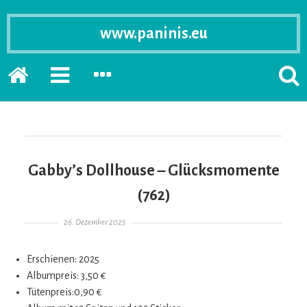
www.paninis.eu
Startseite
PRIMÄRE
SEKUNDÄRE
SUCH
SIDEBAR
SIDEBAR
ERSC
ERWEITERN
ERWEITERN
LASS
Gabby’s Dollhouse – Glücksmomente
(762)
Gepostet am
26. Dezember 2025
Erschienen: 2025
Albumpreis: 3,50 €
Tütenpreis:0,90 €