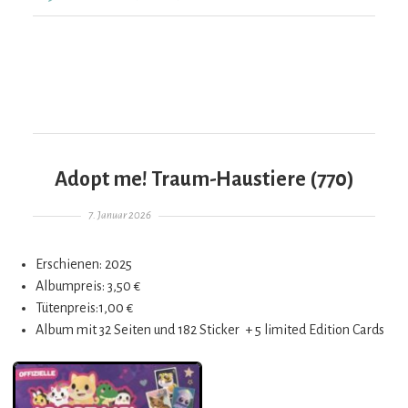
Stitch
–
Stitch
&
Angel
(772)
Adopt me! Traum-Haustiere (770)
Gepostet am
7. Januar 2026
Erschienen: 2025
Albumpreis: 3,50 €
Tütenpreis:1,00 €
Album mit 32 Seiten und 182 Sticker + 5 limited Edition Cards