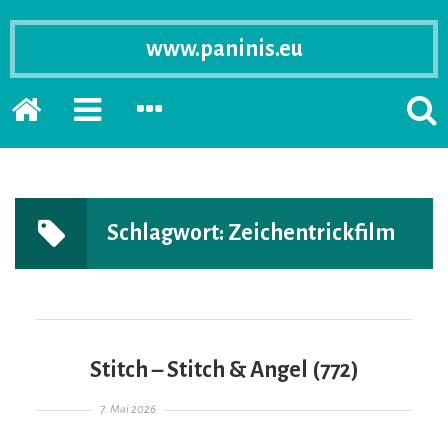
www.paninis.eu
Startseite
PRIMÄRE
SEKUNDÄRE
SUCH
SIDEBAR
SIDEBAR
ERSC
ERWEITERN
ERWEITERN
LASS
Schlagwort:
Zeichentrickfilm
Stitch – Stitch & Angel (772)
Gepostet am
7. Mai 2026