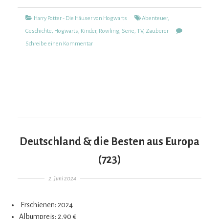
Kategorien
Tags
Harry Potter - Die Häuser von Hogwarts
Abenteuer
,
Geschichte
,
Hogwarts
,
Kinder
,
Rowling
,
Serie
,
TV
,
Zauberer
zu
Schreibe einen Kommentar
Harry
Potter
–
Die
Häuser
von
Hogwarts
Deutschland & die Besten aus Europa
(724)
(723)
Gepostet am
2. Juni 2024
Erschienen: 2024
Albumpreis: 2,90 €