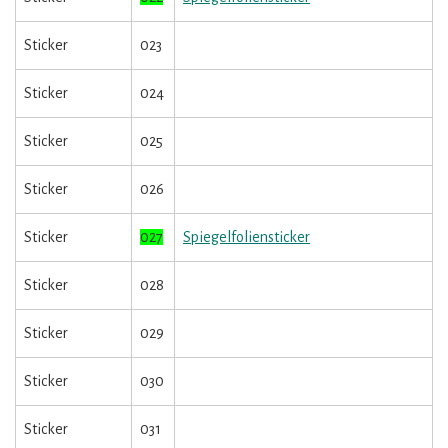
Sticker
023
Sticker
024
Sticker
025
Sticker
026
Sticker
027
Spiegelfoliensticker
Sticker
028
Sticker
029
Sticker
030
Sticker
031