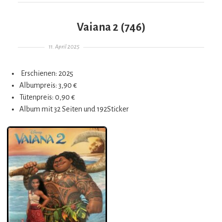
Fußballgeschichte
(748)
Vaiana 2 (746)
Gepostet am
11. April 2025
Erschienen: 2025
Albumpreis: 3,90 €
Tütenpreis: 0,90 €
Album mit 32 Seiten und 192Sticker