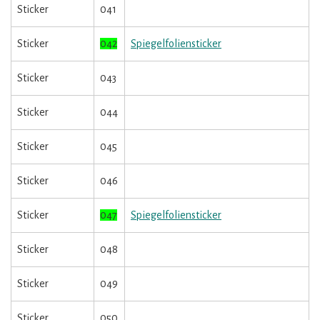
Sticker
041
Sticker
042
Spiegelfoliensticker
Sticker
043
Sticker
044
Sticker
045
Sticker
046
Sticker
047
Spiegelfoliensticker
Sticker
048
Sticker
049
Sticker
050