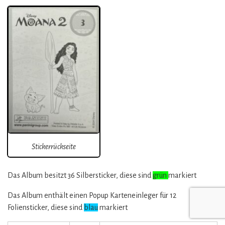
Stickerrückseite
Das Album besitzt 36 Silbersticker, diese sind
grün
markiert
Das Album enthält einen Popup Karteneinleger für 12
Foliensticker, diese sind
blau
markiert