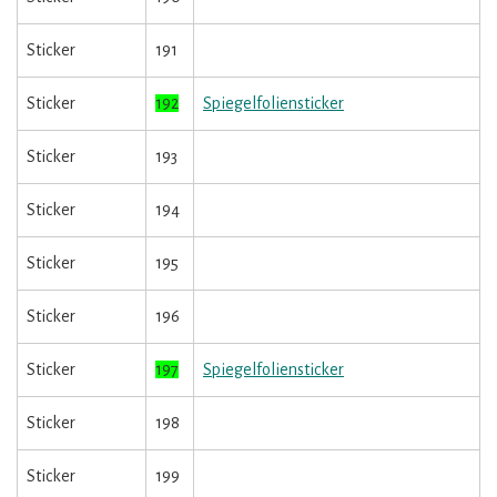
Sticker
191
Sticker
192
Spiegelfoliensticker
Sticker
193
Sticker
194
Sticker
195
Sticker
196
Sticker
197
Spiegelfoliensticker
Sticker
198
Sticker
199