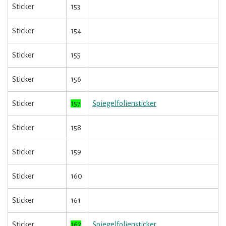
Sticker
153
Sticker
154
Sticker
155
Sticker
156
Sticker
157
Spiegelfoliensticker
Sticker
158
Sticker
159
Sticker
160
Sticker
161
Sticker
162
Spiegelfoliensticker