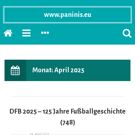
www.paninis.eu
Startseite
PRIMÄRE
SEKUNDÄRE
SUCH
SIDEBAR
SIDEBAR
ERSC
ERWEITERN
ERWEITERN
LASS
Monat:
April 2025
DFB 2025 – 125 Jahre Fußballgeschichte
(748)
Gepostet am
24. April 2025