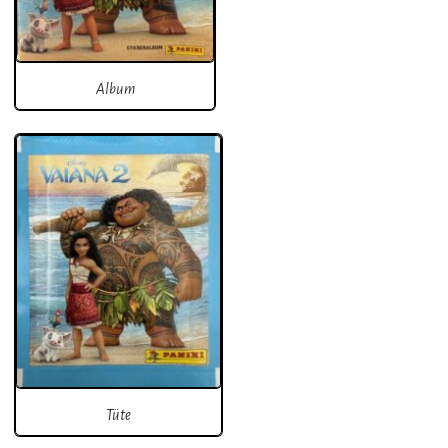
Album
Tüte