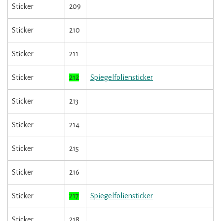
Sticker
209
Sticker
210
Sticker
211
Sticker
212
Spiegelfoliensticker
Sticker
213
Sticker
214
Sticker
215
Sticker
216
Sticker
217
Spiegelfoliensticker
Sticker
218