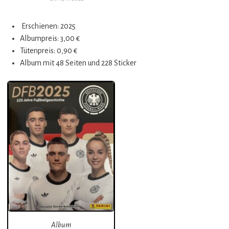
Erschienen: 2025
Albumpreis: 3,00 €
Tütenpreis: 0,90 €
Album mit 48 Seiten und 228 Sticker
Album