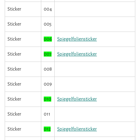
Sticker
004
Sticker
005
Sticker
006
Spiegelfoliensticker
Sticker
007
Spiegelfoliensticker
Sticker
008
Sticker
009
Sticker
010
Spiegelfoliensticker
Sticker
011
Sticker
012
Spiegelfoliensticker