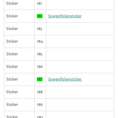
Sticker
181
Sticker
182
Spiegelfoliensticker
Sticker
183
Sticker
184
Sticker
185
Sticker
186
Sticker
187
Spiegelfoliensticker
Sticker
188
Sticker
189
Sticker
190