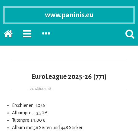
www.paninis.eu
Startseite
PRIMÄRE
SEKUNDÄRE
SUCH
SIDEBAR
SIDEBAR
ERSC
ERWEITERN
ERWEITERN
LASS
EuroLeague 2025-26 (771)
Gepostet am
24. März 2026
Erschienen: 2026
Albumpreis: 3,50 €
Tütenpreis:1,00 €
Album mit 56 Seiten und 448 Sticker