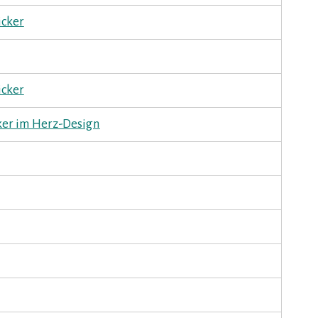
icker
icker
cker im Herz-Design