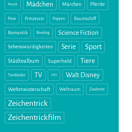
Mädchen
Märchen
Pferde
Musik
Pixar
Prinzessin
Puppen
Raumschiff
Science Fiction
Romantik
Rowling
Sport
Serie
Sehenswürdigkeiten
Tiere
Städtealbum
Superheld
TV
Walt Disney
Tierkinder
UFO
Weltmeisterschaft
Weltraum
Zauberer
Zeichentrick
Zeichentrickfilm