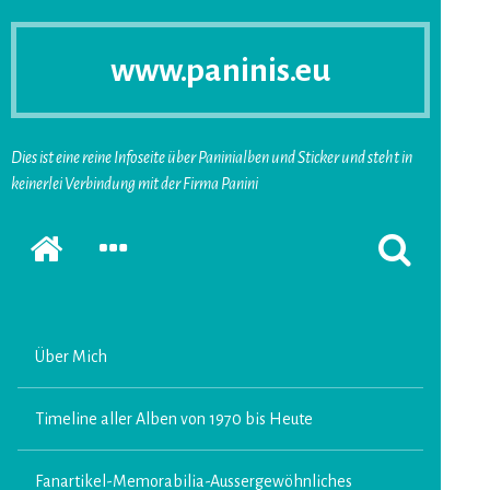
www.paninis.eu
Dies ist eine reine Infoseite über Paninialben und Sticker und steht in
keinerlei Verbindung mit der Firma Panini
Startseite
SEKUNDÄRE
SUCHFORMUL
SIDEBAR
ERSCHEINEN
ERWEITERN
LASSEN
Über Mich
Timeline aller Alben von 1970 bis Heute
Fanartikel-Memorabilia-Aussergewöhnliches