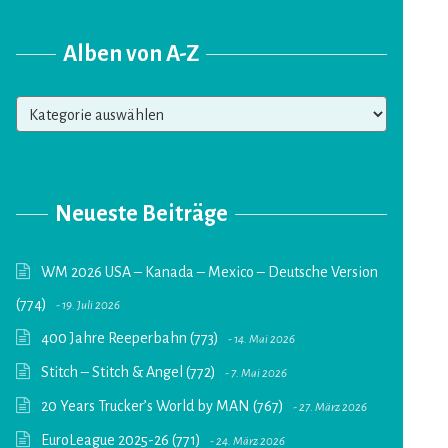
Alben von A-Z
Alben
von
A-
Z
Neueste Beiträge
WM 2026 USA – Kanada – Mexico – Deutsche Version
(774)
19. Juli 2026
400 Jahre Reeperbahn (773)
14. Mai 2026
Stitch – Stitch & Angel (772)
7. Mai 2026
20 Years Trucker’s World by MAN (767)
27. März 2026
EuroLeague 2025-26 (771)
24. März 2026