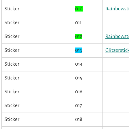
Sticker
010
Rainbowst
Sticker
011
Sticker
012
Rainbowst
Sticker
013
Glitzersti
Sticker
014
Sticker
015
Sticker
016
Sticker
017
Sticker
018