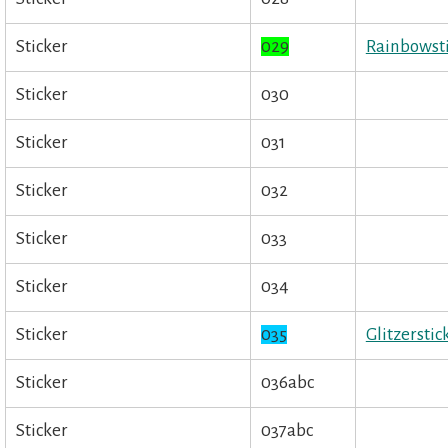
Sticker
029
Rainbowst
Sticker
030
Sticker
031
Sticker
032
Sticker
033
Sticker
034
Sticker
035
Glitzersti
Sticker
036abc
Sticker
037abc