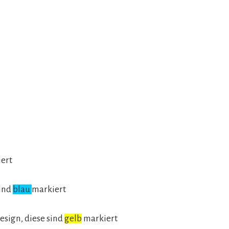
ert
sind
blau
markiert
esign, diese sind
gelb
markiert