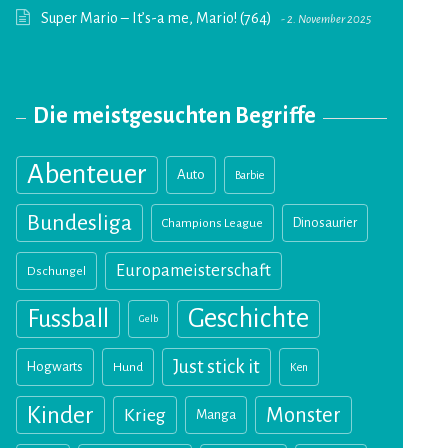
Super Mario – It’s-a me, Mario! (764)
2. November 2025
Die meistgesuchten Begriffe
Abenteuer
Auto
Barbie
Bundesliga
Champions League
Dinosaurier
Europameisterschaft
Dschungel
Geschichte
Fussball
Gelb
Just stick it
Hogwarts
Hund
Ken
Kinder
Monster
Krieg
Manga