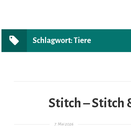
Schlagwort:
Tiere
AR
Stitch – Stitch
Gepostet am
7. Mai 2026