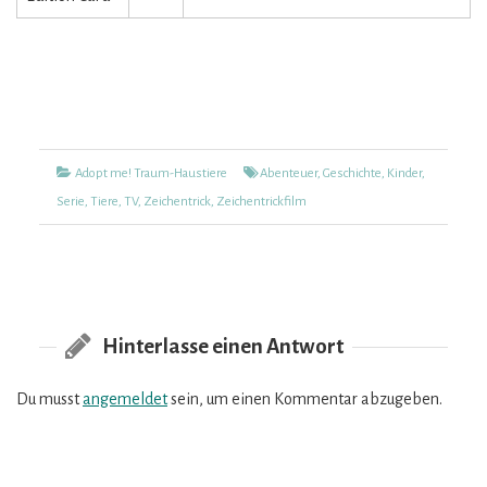
Kategorien
Tags
Adopt me! Traum-Haustiere
Abenteuer
,
Geschichte
,
Kinder
,
Serie
,
Tiere
,
TV
,
Zeichentrick
,
Zeichentrickfilm
Hinterlasse einen Antwort
Du musst
angemeldet
sein, um einen Kommentar abzugeben.