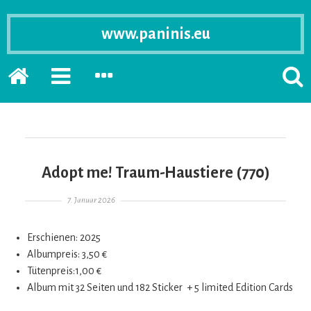
www.paninis.eu
Startseite
PRIMÄRE
SEKUNDÄRE
SUCH
SIDEBAR
SIDEBAR
ERSC
ERWEITERN
ERWEITERN
LASS
Adopt me! Traum-Haustiere (770)
Gepostet am
7. Januar 2026
Erschienen: 2025
Albumpreis: 3,50 €
Tütenpreis:1,00 €
Album mit 32 Seiten und 182 Sticker + 5 limited Edition Cards