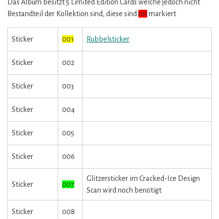
Das Album besitzt 5 Limited Edition Cards welche jedoch nicht
Bestandteil der Kollektion sind, diese sind
rot
markiert
Sticker
001
Rubbelsticker
Sticker
002
Sticker
003
Sticker
004
Sticker
005
Sticker
006
Glitzersticker im Cracked-Ice Design
Sticker
007
Scan wird noch benötigt
Sticker
008