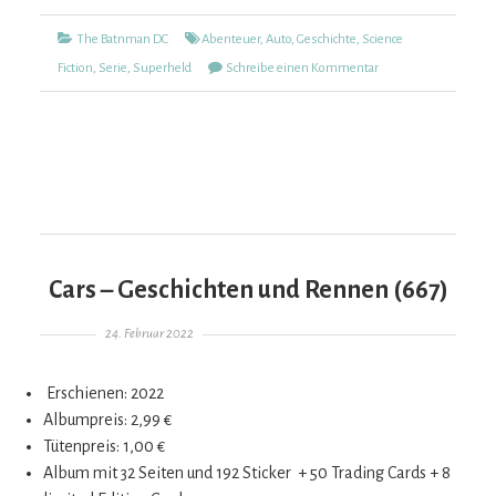
Kategorien
Tags
The Batnman DC
Abenteuer
,
Auto
,
Geschichte
,
Science
zu
Fiction
,
Serie
,
Superheld
Schreibe einen Kommentar
The
Batman
DC
(670)
Cars – Geschichten und Rennen (667)
Gepostet am
24. Februar 2022
Erschienen: 2022
Albumpreis: 2,99 €
Tütenpreis: 1,00 €
Album mit 32 Seiten und 192 Sticker + 50 Trading Cards + 8