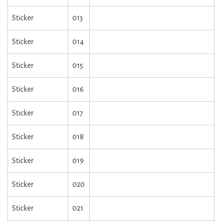
Sticker
013
Sticker
014
Sticker
015
Sticker
016
Sticker
017
Sticker
018
Sticker
019
Sticker
020
Sticker
021