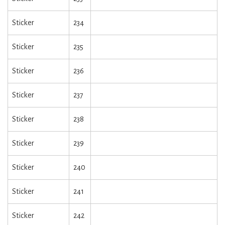
Sticker
234
Sticker
235
Sticker
236
Sticker
237
Sticker
238
Sticker
239
Sticker
240
Sticker
241
Sticker
242