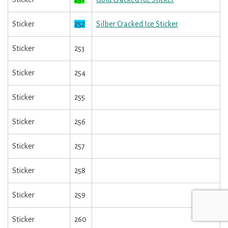
Sticker
252
Silber Cracked Ice Sticker
Sticker
253
Sticker
254
Sticker
255
Sticker
256
Sticker
257
Sticker
258
Sticker
259
Sticker
260