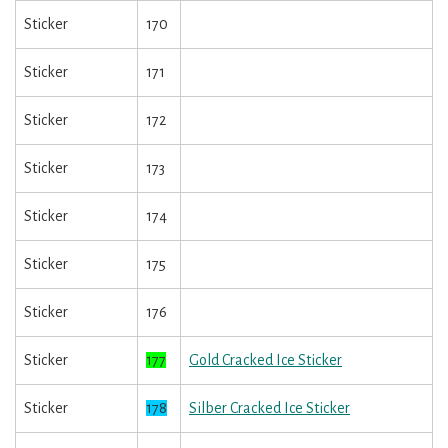
Sticker
170
Sticker
171
Sticker
172
Sticker
173
Sticker
174
Sticker
175
Sticker
176
Sticker
177
Gold Cracked Ice Sticker
Sticker
178
Silber Cracked Ice Sticker