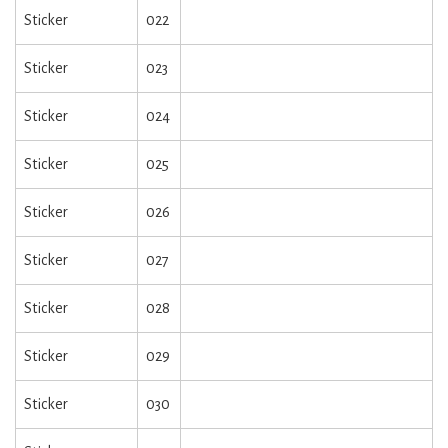
Sticker
022
Sticker
023
Sticker
024
Sticker
025
Sticker
026
Sticker
027
Sticker
028
Sticker
029
Sticker
030