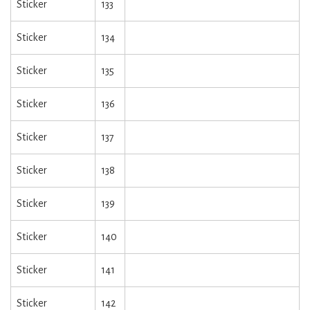
Sticker
133
Sticker
134
Sticker
135
Sticker
136
Sticker
137
Sticker
138
Sticker
139
Sticker
140
Sticker
141
Sticker
142