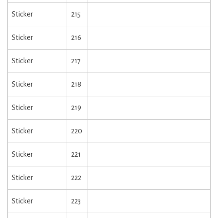
Sticker
215
Sticker
216
Sticker
217
Sticker
218
Sticker
219
Sticker
220
Sticker
221
Sticker
222
Sticker
223