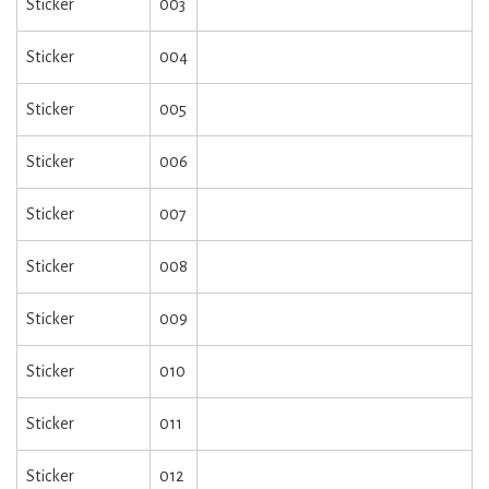
Sticker
003
Sticker
004
Sticker
005
Sticker
006
Sticker
007
Sticker
008
Sticker
009
Sticker
010
Sticker
011
Sticker
012