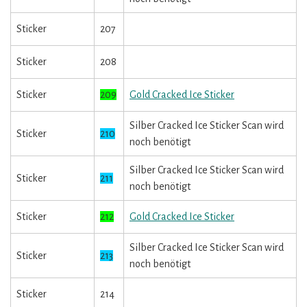
Sticker
207
Sticker
208
Sticker
209
Gold Cracked Ice Sticker
Silber Cracked Ice Sticker Scan wird
Sticker
210
noch benötigt
Silber Cracked Ice Sticker Scan wird
Sticker
211
noch benötigt
Sticker
212
Gold Cracked Ice Sticker
Silber Cracked Ice Sticker Scan wird
Sticker
213
noch benötigt
Sticker
214