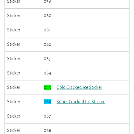
Sticker
059
Sticker
060
Sticker
061
Sticker
062
Sticker
063
Sticker
064
Sticker
065
Gold Cracked Ice Sticker
Sticker
066
Silber Cracked Ice Sticker
Sticker
067
Sticker
068