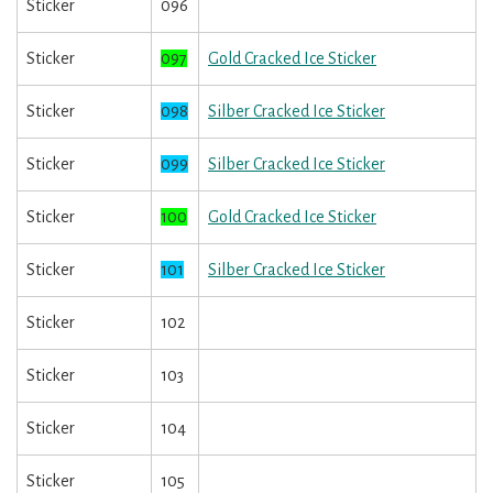
Sticker
096
Sticker
097
Gold Cracked Ice Sticker
Sticker
098
Silber Cracked Ice Sticker
Sticker
099
Silber Cracked Ice Sticker
Sticker
100
Gold Cracked Ice Sticker
Sticker
101
Silber Cracked Ice Sticker
Sticker
102
Sticker
103
Sticker
104
Sticker
105