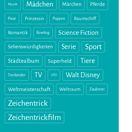
Mädchen
Märchen
Pferde
Musik
Pixar
Prinzessin
Puppen
Raumschiff
Science Fiction
Romantik
Rowling
Sport
Serie
Sehenswürdigkeiten
Tiere
Städtealbum
Superheld
TV
Walt Disney
Tierkinder
UFO
Weltmeisterschaft
Weltraum
Zauberer
Zeichentrick
Zeichentrickfilm