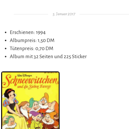
Gepostet am
5. Januar 2017
Erschienen: 1994
Albumpreis: 1,50 DM
Tütenpreis: 0,70 DM
Album mit 32 Seiten und 225 Sticker