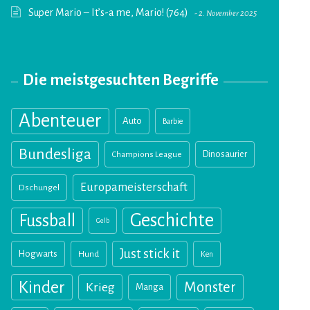
Super Mario – It’s-a me, Mario! (764)
2. November 2025
Die meistgesuchten Begriffe
Abenteuer
Auto
Barbie
Bundesliga
Champions League
Dinosaurier
Europameisterschaft
Dschungel
Geschichte
Fussball
Gelb
Just stick it
Hogwarts
Hund
Ken
Kinder
Monster
Krieg
Manga