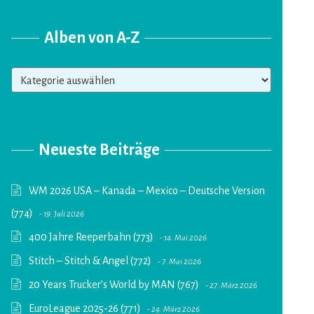
Alben von A-Z
Alben
von
A-
Z
Neueste Beiträge
WM 2026 USA – Kanada – Mexico – Deutsche Version
(774)
19. Juli 2026
400 Jahre Reeperbahn (773)
14. Mai 2026
Stitch – Stitch & Angel (772)
7. Mai 2026
20 Years Trucker’s World by MAN (767)
27. März 2026
EuroLeague 2025-26 (771)
24. März 2026