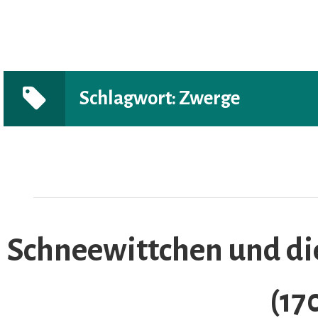
Schlagwort:
Zwerge
AR
Schneewittchen und di
(17