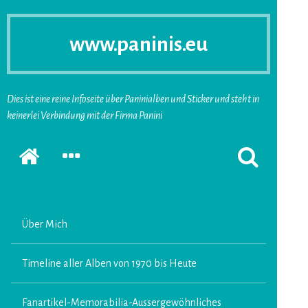
www.paninis.eu
Dies ist eine reine Infoseite über Paninialben und Sticker und steht in
keinerlei Verbindung mit der Firma Panini
Startseite
SEKUNDÄRE
SUCHFORMUL
SIDEBAR
ERSCHEINEN
ERWEITERN
LASSEN
Über Mich
Timeline aller Alben von 1970 bis Heute
Fanartikel-Memorabilia-Aussergewöhnliches