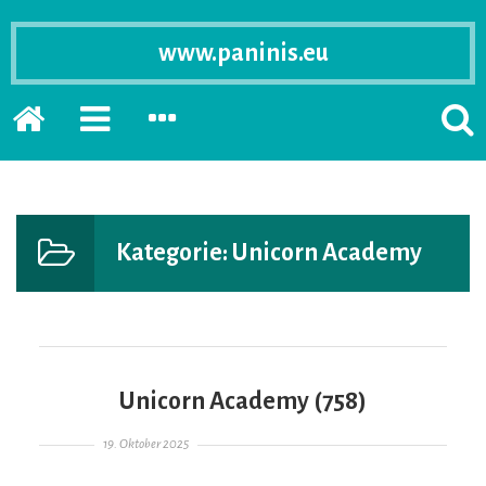
www.paninis.eu
Startseite
PRIMÄRE
SEKUNDÄRE
SUCH
SIDEBAR
SIDEBAR
ERSC
ERWEITERN
ERWEITERN
LASS
Kategorie:
Unicorn Academy
Unicorn Academy (758)
Gepostet am
19. Oktober 2025