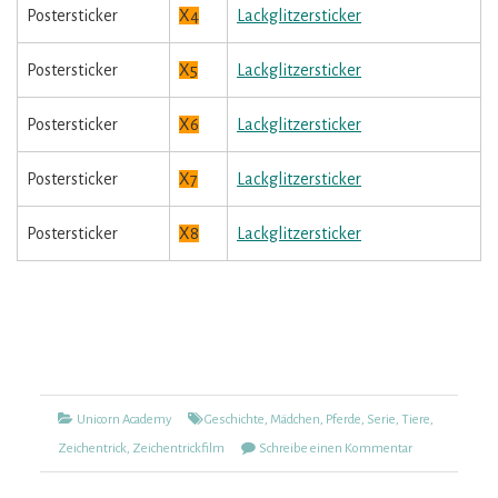
Postersticker
X4
Lackglitzersticker
Postersticker
X5
Lackglitzersticker
Postersticker
X6
Lackglitzersticker
Postersticker
X7
Lackglitzersticker
Postersticker
X8
Lackglitzersticker
Kategorien
Tags
Unicorn Academy
Geschichte
,
Mädchen
,
Pferde
,
Serie
,
Tiere
,
zu
Zeichentrick
,
Zeichentrickfilm
Schreibe einen Kommentar
Unicorn