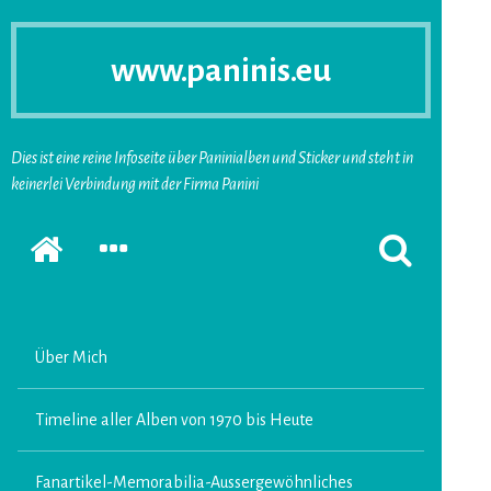
www.paninis.eu
Dies ist eine reine Infoseite über Paninialben und Sticker und steht in
keinerlei Verbindung mit der Firma Panini
Startseite
SEKUNDÄRE
SUCHFORMUL
SIDEBAR
ERSCHEINEN
ERWEITERN
LASSEN
Über Mich
Timeline aller Alben von 1970 bis Heute
Fanartikel-Memorabilia-Aussergewöhnliches