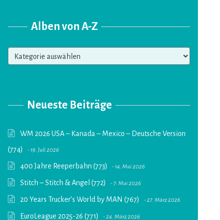
Alben von A-Z
Alben
von
A-
Z
Neueste Beiträge
WM 2026 USA – Kanada – Mexico – Deutsche Version
(774)
19. Juli 2026
400 Jahre Reeperbahn (773)
14. Mai 2026
Stitch – Stitch & Angel (772)
7. Mai 2026
20 Years Trucker’s World by MAN (767)
27. März 2026
EuroLeague 2025-26 (771)
24. März 2026