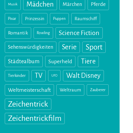
Mädchen
Märchen
Pferde
Musik
Pixar
Prinzessin
Puppen
Raumschiff
Science Fiction
Romantik
Rowling
Sport
Serie
Sehenswürdigkeiten
Tiere
Städtealbum
Superheld
TV
Walt Disney
Tierkinder
UFO
Weltmeisterschaft
Weltraum
Zauberer
Zeichentrick
Zeichentrickfilm