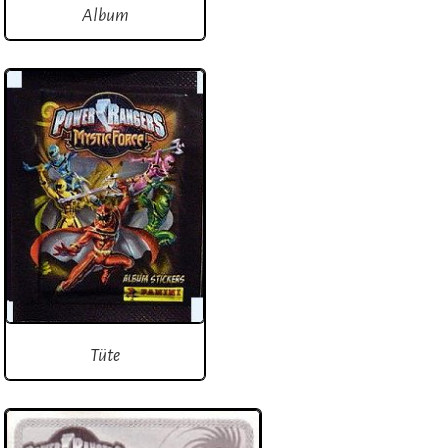
Album
Tüte