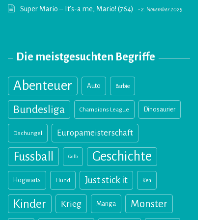
Super Mario – It’s-a me, Mario! (764)
2. November 2025
Die meistgesuchten Begriffe
Abenteuer
Auto
Barbie
Bundesliga
Champions League
Dinosaurier
Europameisterschaft
Dschungel
Geschichte
Fussball
Gelb
Just stick it
Hogwarts
Hund
Ken
Kinder
Monster
Krieg
Manga