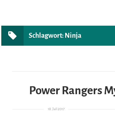
Schlagwort:
Ninja
AR
Power Rangers Mys
Gepostet am
18. Juli 2017