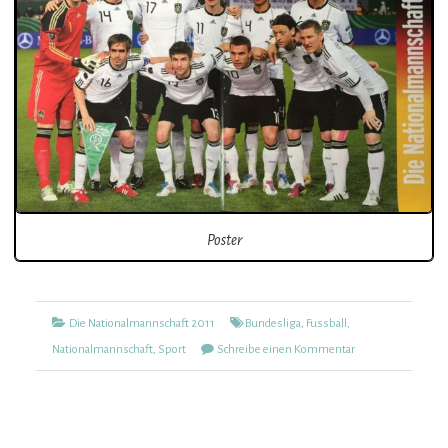
Poster
Kategorien
Tags
Die Nationalmannschaft 2011
Bundesliga
,
Fussball
,
zu
Nationalmannschaft
,
Sport
Schreibe einen Kommentar
Die
Nationalmannscha
2011
(433)