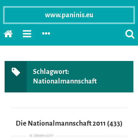
www.paninis.eu
Startseite
PRIMÄRE
SEKUNDÄRE
SUCH
SIDEBAR
SIDEBAR
ERSC
ERWEITERN
ERWEITERN
LASS
Schlagwort:
Nationalmannschaft
Die Nationalmannschaft 2011 (433)
Gepostet am
16. Oktober 2017