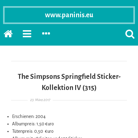
www.paninis.eu
Startseite
PRIMÄRE
SEKUNDÄRE
SUCH
SIDEBAR
SIDEBAR
ERSC
ERWEITERN
ERWEITERN
LASS
The Simpsons Springfield Sticker-
Kollektion IV (315)
Gepostet am
23. März 2017
Erschienen: 2004
Albumpreis: 1,50 €uro
Tütenpreis: 0,50 €uro