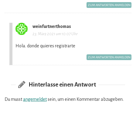
ZUM ANTWORTEN ANMELDEN
weinfurtnerthomas
sagt:
23. März 2021 um 10:07 Uhr
Hola. donde quieres registrarte
ZUM ANTWORTEN ANMELDEN
Hinterlasse einen Antwort
Kommentar
Navigation
Du musst
angemeldet
sein, um einen Kommentar abzugeben.