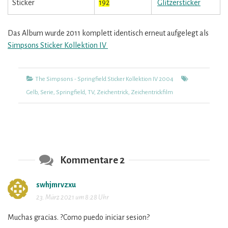
Sticker
192
Glitzersticker
Das Album wurde 2011 komplett identisch erneut aufgelegt als
Simpsons Sticker Kollektion IV
Kategorien
Tags
The Simpsons - Springfield Sticker Kollektion IV 2004
Gelb
,
Serie
,
Springfield
,
TV
,
Zeichentrick
,
Zeichentrickfilm
Kommentare 2
swhjmrvzxu
sagt:
23. März 2021 um 8:28 Uhr
Muchas gracias. ?Como puedo iniciar sesion?