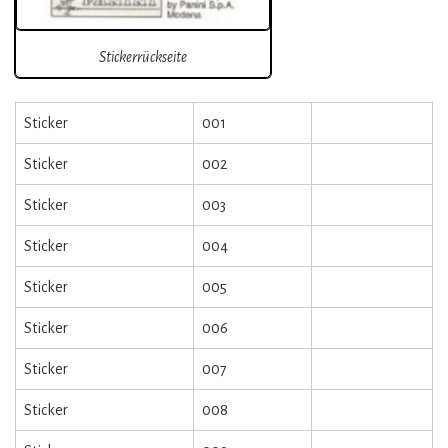
Stickerrückseite
Sticker
001
Sticker
002
Sticker
003
Sticker
004
Sticker
005
Sticker
006
Sticker
007
Sticker
008