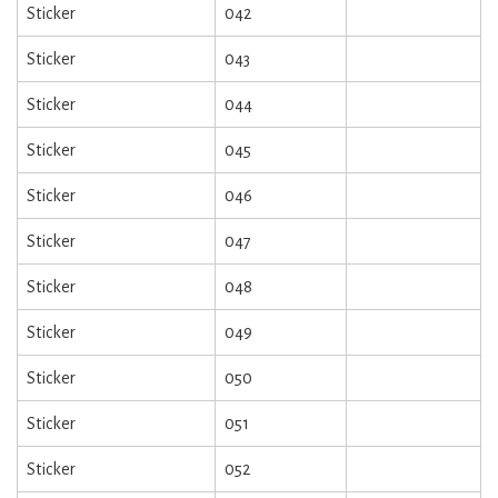
Sticker
042
Sticker
043
Sticker
044
Sticker
045
Sticker
046
Sticker
047
Sticker
048
Sticker
049
Sticker
050
Sticker
051
Sticker
052