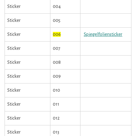
Sticker
004
Sticker
005
Sticker
006
Spiegelfoliensticker
Sticker
007
Sticker
008
Sticker
009
Sticker
010
Sticker
011
Sticker
012
Sticker
013