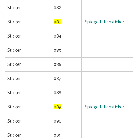
Sticker
082
Sticker
083
Spiegelfoliensticker
Sticker
084
Sticker
085
Sticker
086
Sticker
087
Sticker
088
Sticker
089
Spiegelfoliensticker
Sticker
090
Sticker
091