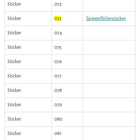
Sticker
072
Sticker
073
Spiegelfoliensticker
Sticker
074
Sticker
075
Sticker
076
Sticker
077
Sticker
078
Sticker
079
Sticker
080
Sticker
081