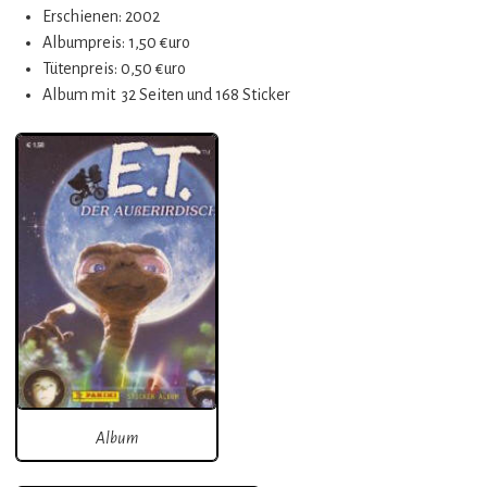
Erschienen: 2002
Albumpreis: 1,50 €uro
Tütenpreis: 0,50 €uro
Album mit 32 Seiten und 168 Sticker
Album