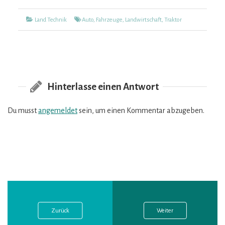
Kategorien
Tags
Land Technik
Auto
,
Fahrzeuge
,
Landwirtschaft
,
Traktor
Hinterlasse einen Antwort
Du musst
angemeldet
sein, um einen Kommentar abzugeben.
Vorheriger
Nächster
Beitragsnavigation
Post:
Post:
Zurück
Weiter