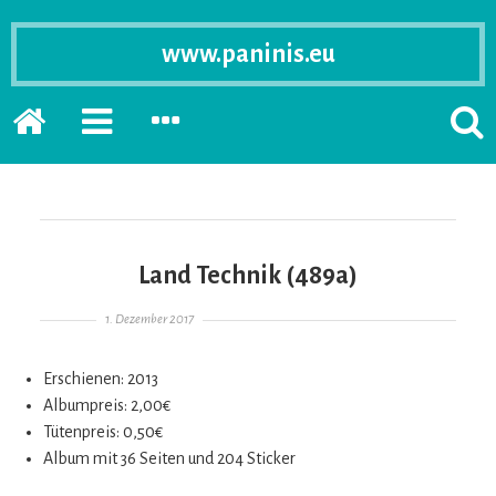
www.paninis.eu
Startseite
PRIMÄRE
SEKUNDÄRE
SUCH
SIDEBAR
SIDEBAR
ERSC
ERWEITERN
ERWEITERN
LASS
Land Technik (489a)
Gepostet am
1. Dezember 2017
Erschienen: 2013
Albumpreis: 2,00€
Tütenpreis: 0,50€
Album mit 36 Seiten und 204 Sticker