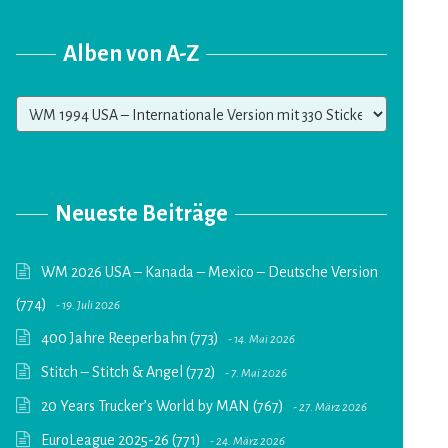
Alben von A-Z
Alben
von
A-
Z
Neueste Beiträge
WM 2026 USA – Kanada – Mexico – Deutsche Version
(774)
19. Juli 2026
400 Jahre Reeperbahn (773)
14. Mai 2026
Stitch – Stitch & Angel (772)
7. Mai 2026
20 Years Trucker’s World by MAN (767)
27. März 2026
EuroLeague 2025-26 (771)
24. März 2026