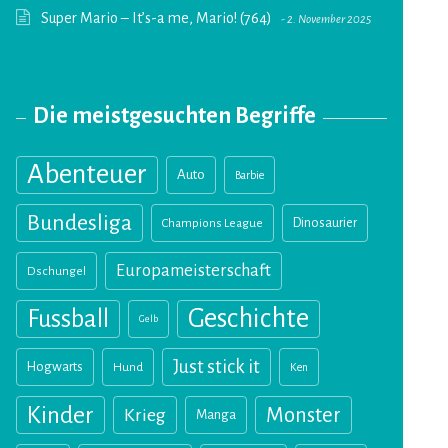
Super Mario – It’s-a me, Mario! (764)
2. November 2025
Die meistgesuchten Begriffe
Abenteuer
Auto
Barbie
Bundesliga
Champions League
Dinosaurier
Europameisterschaft
Dschungel
Geschichte
Fussball
Gelb
Just stick it
Hogwarts
Hund
Ken
Kinder
Monster
Krieg
Manga