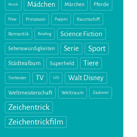
Mädchen
Märchen
Pferde
Musik
Pixar
Prinzessin
Puppen
Raumschiff
Science Fiction
Romantik
Rowling
Sport
Serie
Sehenswürdigkeiten
Tiere
Städtealbum
Superheld
TV
Walt Disney
Tierkinder
UFO
Weltmeisterschaft
Weltraum
Zauberer
Zeichentrick
Zeichentrickfilm