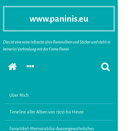
www.paninis.eu
Dies ist eine reine Infoseite über Paninialben und Sticker und steht in
keinerlei Verbindung mit der Firma Panini
Startseite
SEKUNDÄRE
SUCHFORMUL
SIDEBAR
ERSCHEINEN
ERWEITERN
LASSEN
Über Mich
Timeline aller Alben von 1970 bis Heute
Fanartikel-Memorabilia-Aussergewöhnliches