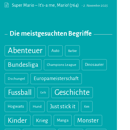
Super Mario – It’s-a me, Mario! (764)
2. November 2025
Die meistgesuchten Begriffe
Abenteuer
Auto
Barbie
Bundesliga
Champions League
Dinosaurier
Europameisterschaft
Dschungel
Geschichte
Fussball
Gelb
Just stick it
Hogwarts
Hund
Ken
Kinder
Monster
Krieg
Manga