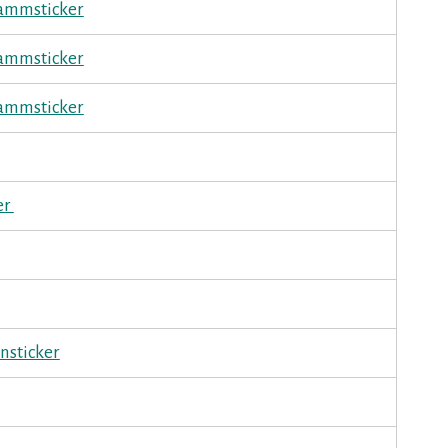
ammsticker
ammsticker
ammsticker
er
nsticker