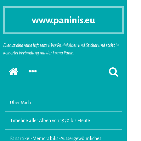
www.paninis.eu
Dies ist eine reine Infoseite über Paninialben und Sticker und steht in
keinerlei Verbindung mit der Firma Panini
Startseite
SEKUNDÄRE
SUCHFORMUL
SIDEBAR
ERSCHEINEN
ERWEITERN
LASSEN
Über Mich
Timeline aller Alben von 1970 bis Heute
Fanartikel-Memorabilia-Aussergewöhnliches