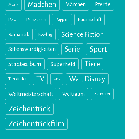
Mädchen
Märchen
Pferde
Musik
Pixar
Prinzessin
Puppen
Raumschiff
Science Fiction
Romantik
Rowling
Sport
Serie
Sehenswürdigkeiten
Tiere
Städtealbum
Superheld
TV
Walt Disney
Tierkinder
UFO
Weltmeisterschaft
Weltraum
Zauberer
Zeichentrick
Zeichentrickfilm