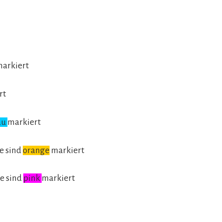
arkiert
rt
au
markiert
se sind
orange
markiert
se sind
pink
markiert