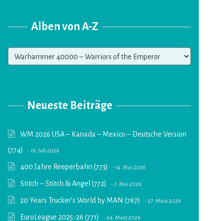
Alben von A-Z
Alben
von
A-
Z
Neueste Beiträge
WM 2026 USA – Kanada – Mexico – Deutsche Version
(774)
19. Juli 2026
400 Jahre Reeperbahn (773)
14. Mai 2026
Stitch – Stitch & Angel (772)
7. Mai 2026
20 Years Trucker’s World by MAN (767)
27. März 2026
EuroLeague 2025-26 (771)
24. März 2026