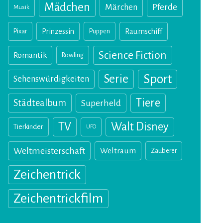
Mädchen
Märchen
Pferde
Musik
Pixar
Prinzessin
Puppen
Raumschiff
Science Fiction
Romantik
Rowling
Sport
Serie
Sehenswürdigkeiten
Tiere
Städtealbum
Superheld
TV
Walt Disney
Tierkinder
UFO
Weltmeisterschaft
Weltraum
Zauberer
Zeichentrick
Zeichentrickfilm