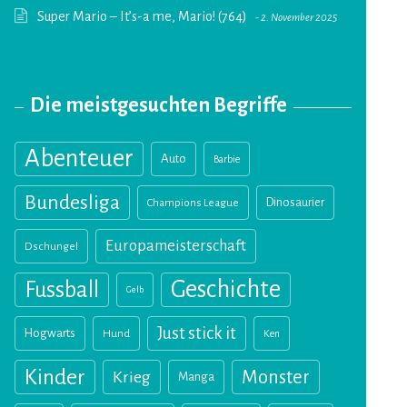
Super Mario – It’s-a me, Mario! (764)
2. November 2025
Die meistgesuchten Begriffe
Abenteuer
Auto
Barbie
Bundesliga
Champions League
Dinosaurier
Europameisterschaft
Dschungel
Geschichte
Fussball
Gelb
Just stick it
Hogwarts
Hund
Ken
Kinder
Monster
Krieg
Manga