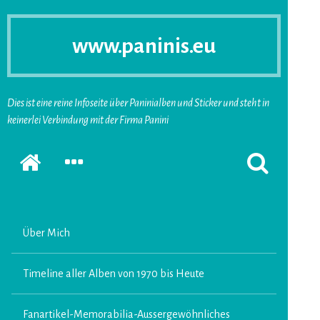
www.paninis.eu
Dies ist eine reine Infoseite über Paninialben und Sticker und steht in
keinerlei Verbindung mit der Firma Panini
Startseite
SEKUNDÄRE
SUCHFORMUL
SIDEBAR
ERSCHEINEN
ERWEITERN
LASSEN
Über Mich
Timeline aller Alben von 1970 bis Heute
Fanartikel-Memorabilia-Aussergewöhnliches