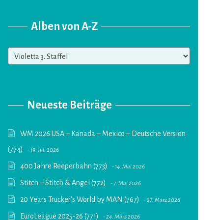
Alben von A-Z
Alben
von
A-
Z
Neueste Beiträge
WM 2026 USA – Kanada – Mexico – Deutsche Version
(774)
19. Juli 2026
400 Jahre Reeperbahn (773)
14. Mai 2026
Stitch – Stitch & Angel (772)
7. Mai 2026
20 Years Trucker’s World by MAN (767)
27. März 2026
EuroLeague 2025-26 (771)
24. März 2026