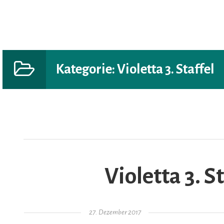
Kategorie:
Violetta 3. Staffel
AR
Violetta 3. S
Gepostet am
27. Dezember 2017