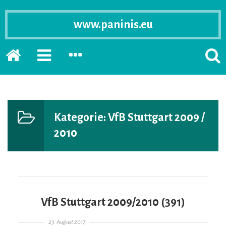
www.paninis.eu
Startseite
PRIMÄRE
SEKUNDÄRE
SUCH
SIDEBAR
SIDEBAR
ERSC
ERWEITERN
ERWEITERN
LASS
Kategorie:
VfB Stuttgart 2009 /
2010
VfB Stuttgart 2009/2010 (391)
Gepostet am
23. August 2017