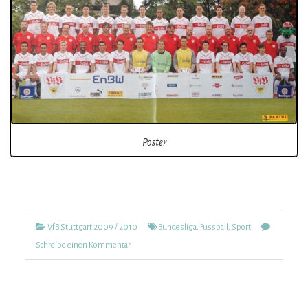
Poster
Kategorien
Tags
VfB Stuttgart 2009 / 2010
Bundesliga
,
Fussball
,
Sport
zu
Schreibe einen Kommentar
VfB
Stuttgart
2009/2010