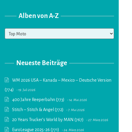
Alben von A-Z
Alben
von
A-
Z
Neueste Beiträge
WM 2026 USA – Kanada – Mexico – Deutsche Version
(774)
19. Juli 2026
400 Jahre Reeperbahn (773)
14. Mai 2026
Stitch – Stitch & Angel (772)
7. Mai 2026
20 Years Trucker’s World by MAN (767)
27. März 2026
EuroLeague 2025-26 (771)
24. März 2026