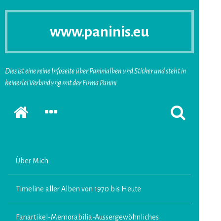
www.paninis.eu
Dies ist eine reine Infoseite über Paninialben und Sticker und steht in
keinerlei Verbindung mit der Firma Panini
Startseite
SEKUNDÄRE
SUCHFORMUL
SIDEBAR
ERSCHEINEN
ERWEITERN
LASSEN
Über Mich
Timeline aller Alben von 1970 bis Heute
Fanartikel-Memorabilia-Aussergewöhnliches