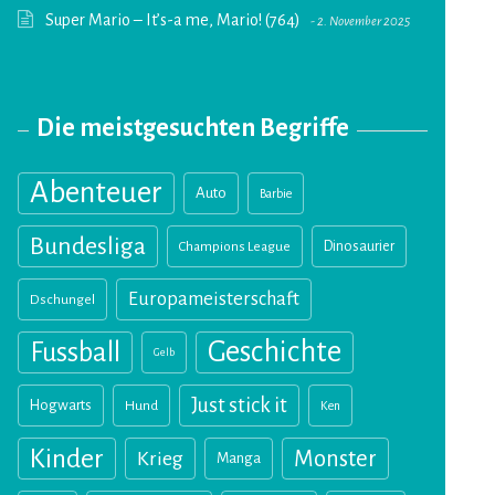
Super Mario – It’s-a me, Mario! (764)
2. November 2025
Die meistgesuchten Begriffe
Abenteuer
Auto
Barbie
Bundesliga
Champions League
Dinosaurier
Europameisterschaft
Dschungel
Geschichte
Fussball
Gelb
Just stick it
Hogwarts
Hund
Ken
Kinder
Monster
Krieg
Manga