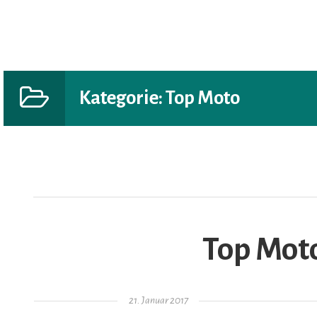
Kategorie:
Top Moto
AR
Top Moto
Gepostet am
21. Januar 2017