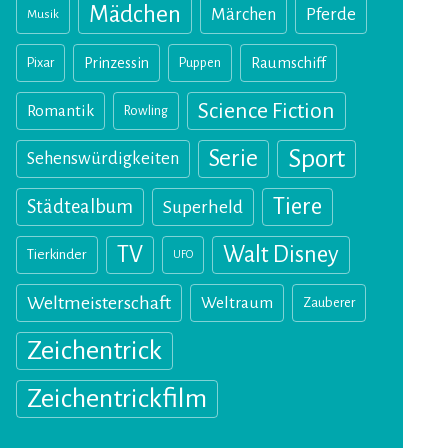
Mädchen
Märchen
Pferde
Musik
Pixar
Prinzessin
Puppen
Raumschiff
Science Fiction
Romantik
Rowling
Sport
Serie
Sehenswürdigkeiten
Tiere
Städtealbum
Superheld
TV
Walt Disney
Tierkinder
UFO
Weltmeisterschaft
Weltraum
Zauberer
Zeichentrick
Zeichentrickfilm