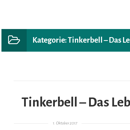
Kategorie:
Tinkerbell – Das L
AR
Tinkerbell – Das Leb
Gepostet am
1. Oktober 2017