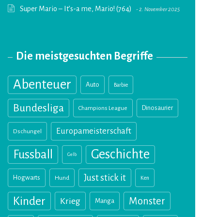
Super Mario – It’s-a me, Mario! (764)
2. November 2025
Die meistgesuchten Begriffe
Abenteuer
Auto
Barbie
Bundesliga
Champions League
Dinosaurier
Europameisterschaft
Dschungel
Geschichte
Fussball
Gelb
Just stick it
Hogwarts
Hund
Ken
Kinder
Monster
Krieg
Manga