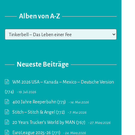
Alben von A-Z
Alben
von
A-
Z
Neueste Beiträge
WM 2026 USA – Kanada – Mexico – Deutsche Version
(774)
19. Juli 2026
400 Jahre Reeperbahn (773)
14. Mai 2026
Stitch – Stitch & Angel (772)
7. Mai 2026
20 Years Trucker’s World by MAN (767)
27. März 2026
EuroLeague 2025-26 (771)
24. März 2026