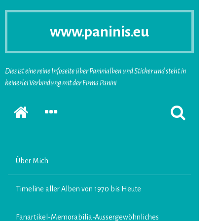
www.paninis.eu
Dies ist eine reine Infoseite über Paninialben und Sticker und steht in
keinerlei Verbindung mit der Firma Panini
Startseite
SEKUNDÄRE
SUCHFORMUL
SIDEBAR
ERSCHEINEN
ERWEITERN
LASSEN
Über Mich
Timeline aller Alben von 1970 bis Heute
Fanartikel-Memorabilia-Aussergewöhnliches