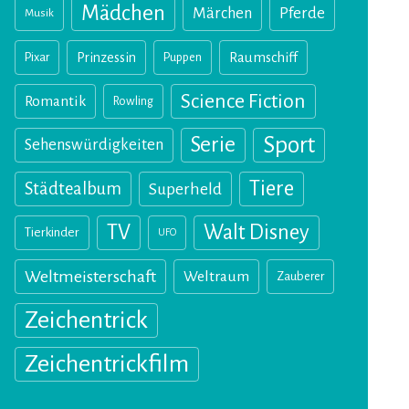
Mädchen
Märchen
Pferde
Musik
Pixar
Prinzessin
Puppen
Raumschiff
Science Fiction
Romantik
Rowling
Sport
Serie
Sehenswürdigkeiten
Tiere
Städtealbum
Superheld
TV
Walt Disney
Tierkinder
UFO
Weltmeisterschaft
Weltraum
Zauberer
Zeichentrick
Zeichentrickfilm