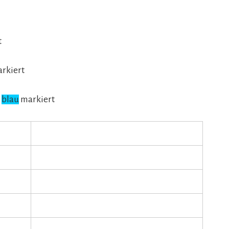
t
rkiert
d
blau
markiert