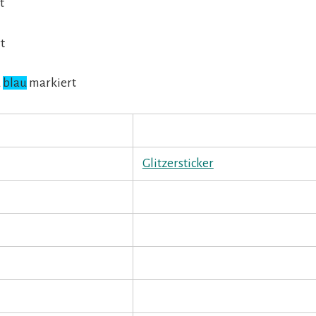
t
t
d
blau
markiert
Glitzersticker