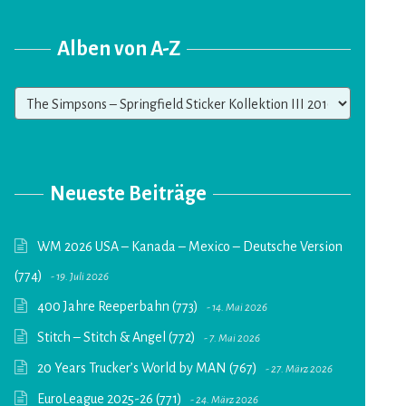
Alben von A-Z
Alben
von
A-
Z
Neueste Beiträge
WM 2026 USA – Kanada – Mexico – Deutsche Version
(774)
19. Juli 2026
400 Jahre Reeperbahn (773)
14. Mai 2026
Stitch – Stitch & Angel (772)
7. Mai 2026
20 Years Trucker’s World by MAN (767)
27. März 2026
EuroLeague 2025-26 (771)
24. März 2026