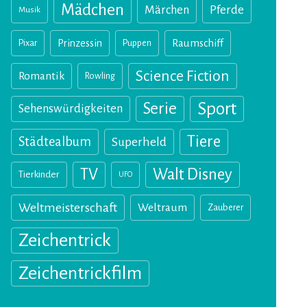
Mädchen
Märchen
Pferde
Musik
Pixar
Prinzessin
Puppen
Raumschiff
Science Fiction
Romantik
Rowling
Sport
Serie
Sehenswürdigkeiten
Tiere
Städtealbum
Superheld
TV
Walt Disney
Tierkinder
UFO
Weltmeisterschaft
Weltraum
Zauberer
Zeichentrick
Zeichentrickfilm