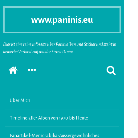
www.paninis.eu
Dies ist eine reine Infoseite über Paninialben und Sticker und steht in
keinerlei Verbindung mit der Firma Panini
Startseite
SEKUNDÄRE
SUCHFORMUL
SIDEBAR
ERSCHEINEN
ERWEITERN
LASSEN
Über Mich
Timeline aller Alben von 1970 bis Heute
Fanartikel-Memorabilia-Aussergewöhnliches