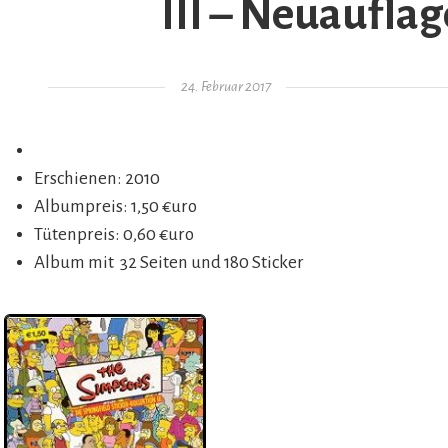
III – Neuauflag
Gepostet am
24. Februar 2017
Erschienen: 2010
Albumpreis: 1,50 €uro
Tütenpreis: 0,60 €uro
Album mit 32 Seiten und 180 Sticker