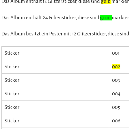
Das Album enthält 12 Glitzersticker, diese sind
gelb
markier
Das Album enthält 24 Foliensticker, diese sind
grün
markier
Das Album besitzt ein Poster mit 12 Glitzersticker, diese sin
Sticker
001
Sticker
002
Sticker
003
Sticker
004
Sticker
005
Sticker
006