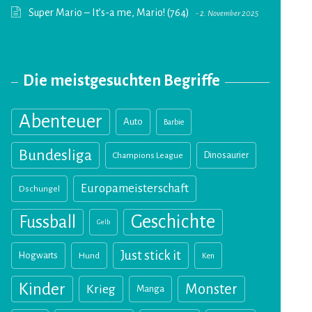
Super Mario – It’s-a me, Mario! (764)
2. November 2025
Die meistgesuchten Begriffe
Abenteuer
Auto
Barbie
Bundesliga
Champions League
Dinosaurier
Europameisterschaft
Dschungel
Geschichte
Fussball
Gelb
Just stick it
Hogwarts
Hund
Ken
Kinder
Monster
Krieg
Manga