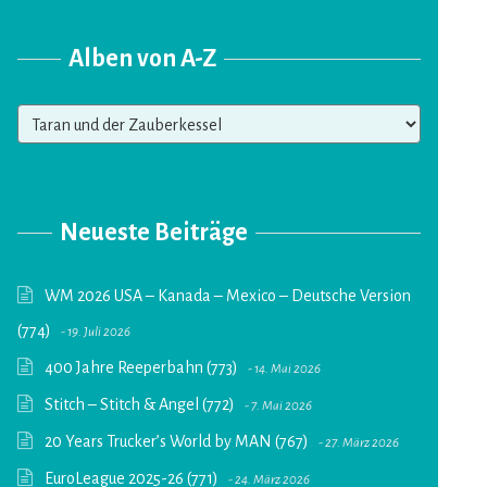
Alben von A-Z
Alben
von
A-
Z
Neueste Beiträge
WM 2026 USA – Kanada – Mexico – Deutsche Version
(774)
19. Juli 2026
400 Jahre Reeperbahn (773)
14. Mai 2026
Stitch – Stitch & Angel (772)
7. Mai 2026
20 Years Trucker’s World by MAN (767)
27. März 2026
EuroLeague 2025-26 (771)
24. März 2026