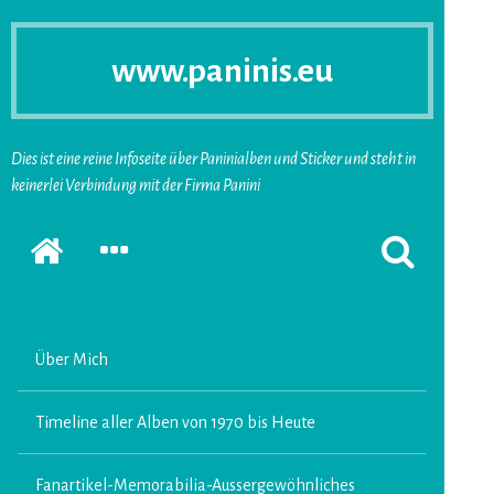
www.paninis.eu
Dies ist eine reine Infoseite über Paninialben und Sticker und steht in
keinerlei Verbindung mit der Firma Panini
Startseite
SEKUNDÄRE
SUCHFORMUL
SIDEBAR
ERSCHEINEN
ERWEITERN
LASSEN
Über Mich
Timeline aller Alben von 1970 bis Heute
Fanartikel-Memorabilia-Aussergewöhnliches