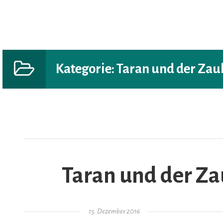
Kategorie:
Taran und der Zau
AR
Taran und der Za
Gepostet am
15. Dezember 2016