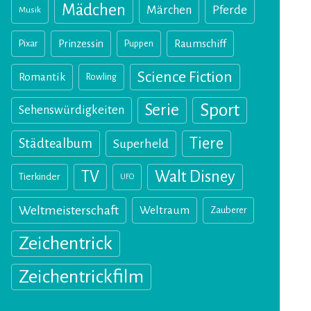
Mädchen
Märchen
Pferde
Musik
Pixar
Prinzessin
Puppen
Raumschiff
Science Fiction
Romantik
Rowling
Sport
Serie
Sehenswürdigkeiten
Tiere
Städtealbum
Superheld
TV
Walt Disney
Tierkinder
UFO
Weltmeisterschaft
Weltraum
Zauberer
Zeichentrick
Zeichentrickfilm