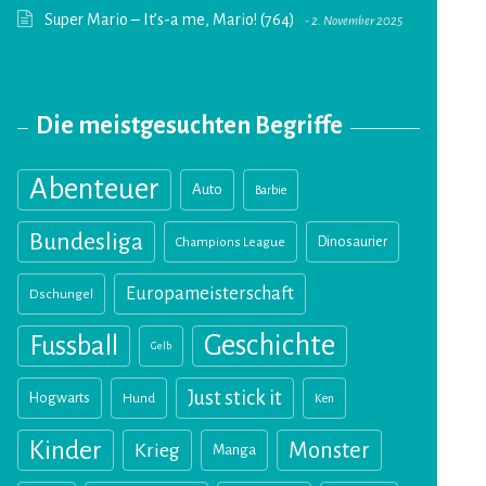
Super Mario – It’s-a me, Mario! (764)
2. November 2025
Die meistgesuchten Begriffe
Abenteuer
Auto
Barbie
Bundesliga
Champions League
Dinosaurier
Europameisterschaft
Dschungel
Geschichte
Fussball
Gelb
Just stick it
Hogwarts
Hund
Ken
Kinder
Monster
Krieg
Manga