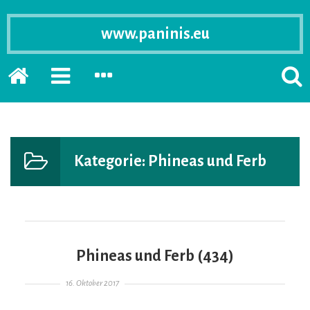
www.paninis.eu
Startseite
PRIMÄRE
SEKUNDÄRE
SUCH
SIDEBAR
SIDEBAR
ERSC
ERWEITERN
ERWEITERN
LASS
Kategorie:
Phineas und Ferb
Phineas und Ferb (434)
Gepostet am
16. Oktober 2017