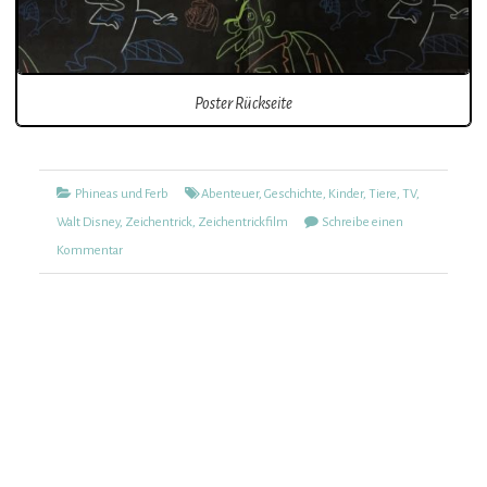
Poster Rückseite
Kategorien
Tags
Phineas und Ferb
Abenteuer
,
Geschichte
,
Kinder
,
Tiere
,
TV
,
Walt Disney
,
Zeichentrick
,
Zeichentrickfilm
Schreibe einen
zu
Kommentar
Phineas
und
Ferb
(434)