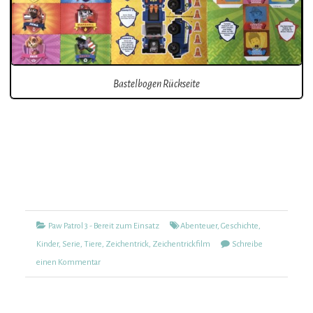
Bastelbogen Rückseite
Kategorien
Tags
Paw Patrol 3 - Bereit zum Einsatz
Abenteuer
,
Geschichte
,
Kinder
,
Serie
,
Tiere
,
Zeichentrick
,
Zeichentrickfilm
Schreibe
zu
einen Kommentar
Paw
Patrol