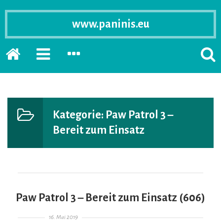
www.paninis.eu
Startseite
PRIMÄRE
SEKUNDÄRE
SUCH
SIDEBAR
SIDEBAR
ERSC
ERWEITERN
ERWEITERN
LASS
Kategorie:
Paw Patrol 3 –
Bereit zum Einsatz
Paw Patrol 3 – Bereit zum Einsatz (606)
Gepostet am
16. Mai 2019