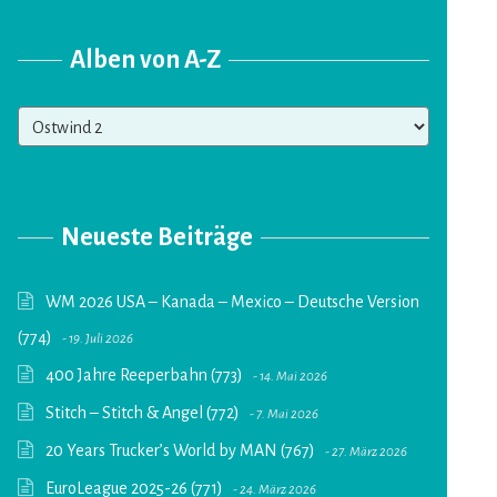
Alben von A-Z
Alben
von
A-
Z
Neueste Beiträge
WM 2026 USA – Kanada – Mexico – Deutsche Version
(774)
19. Juli 2026
400 Jahre Reeperbahn (773)
14. Mai 2026
Stitch – Stitch & Angel (772)
7. Mai 2026
20 Years Trucker’s World by MAN (767)
27. März 2026
EuroLeague 2025-26 (771)
24. März 2026