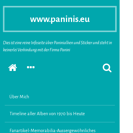
www.paninis.eu
Dies ist eine reine Infoseite über Paninialben und Sticker und steht in
keinerlei Verbindung mit der Firma Panini
Startseite
SEKUNDÄRE
SUCHFORMUL
SIDEBAR
ERSCHEINEN
ERWEITERN
LASSEN
Über Mich
Timeline aller Alben von 1970 bis Heute
Fanartikel-Memorabilia-Aussergewöhnliches