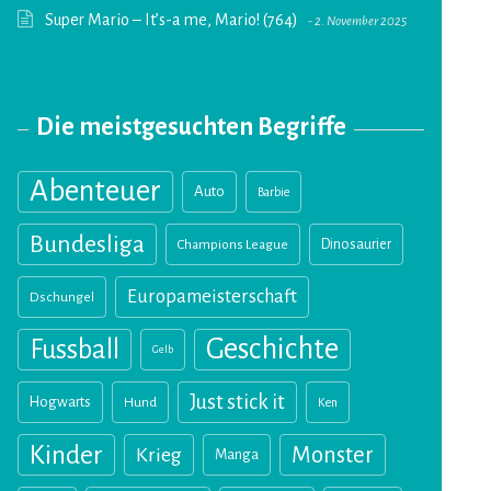
Super Mario – It’s-a me, Mario! (764)
2. November 2025
Die meistgesuchten Begriffe
Abenteuer
Auto
Barbie
Bundesliga
Champions League
Dinosaurier
Europameisterschaft
Dschungel
Geschichte
Fussball
Gelb
Just stick it
Hogwarts
Hund
Ken
Kinder
Monster
Krieg
Manga