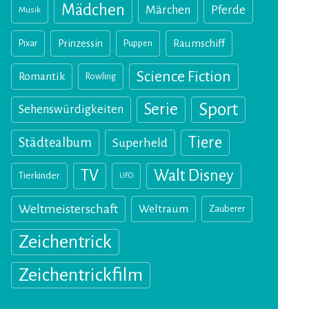
Mädchen
Märchen
Pferde
Musik
Pixar
Prinzessin
Puppen
Raumschiff
Science Fiction
Romantik
Rowling
Sport
Serie
Sehenswürdigkeiten
Tiere
Städtealbum
Superheld
TV
Walt Disney
Tierkinder
UFO
Weltmeisterschaft
Weltraum
Zauberer
Zeichentrick
Zeichentrickfilm