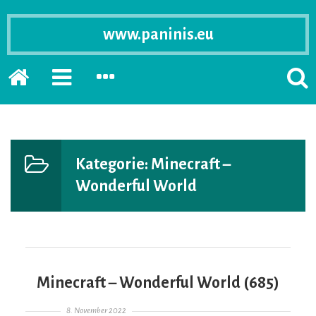
www.paninis.eu
Startseite
PRIMÄRE
SEKUNDÄRE
SUCH
SIDEBAR
SIDEBAR
ERSC
ERWEITERN
ERWEITERN
LASS
Kategorie:
Minecraft –
Wonderful World
Minecraft – Wonderful World (685)
Gepostet am
8. November 2022