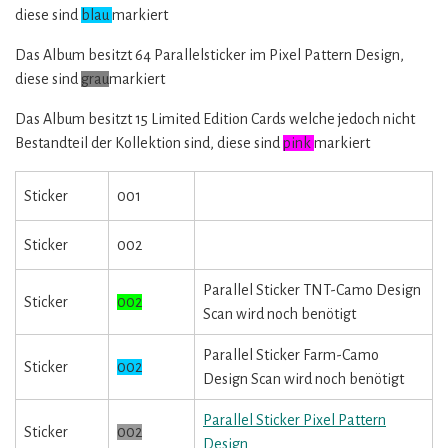
diese sind
blau
markiert
Das Album besitzt 64 Parallelsticker im Pixel Pattern Design,
diese sind
grau
markiert
Das Album besitzt 15 Limited Edition Cards welche jedoch nicht
Bestandteil der Kollektion sind, diese sind
pink
markiert
Sticker
001
Sticker
002
Parallel Sticker TNT-Camo Design
Sticker
002
Scan wird noch benötigt
Parallel Sticker Farm-Camo
Sticker
002
Design Scan wird noch benötigt
Parallel Sticker Pixel Pattern
Sticker
002
Design