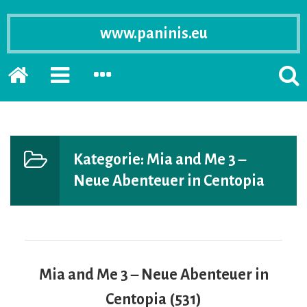
www.paninis.eu
Startseite
PRIMÄRE
SEKUNDÄRE
SUCH
SIDEBAR
SIDEBAR
ERSC
ERWEITERN
ERWEITERN
LASS
Kategorie:
Mia and Me 3 –
Neue Abenteuer in Centopia
Mia and Me 3 – Neue Abenteuer in
Centopia (531)