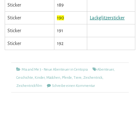
Sticker
189
Sticker
190
Lackglitzersticker
Sticker
191
Sticker
192
Kategorien
Tags
Mia and Me 3 - Neue Abenteuer in Centopia
Abenteuer
,
Geschichte
,
Kinder
,
Mädchen
,
Pferde
,
Tiere
,
Zeichentrick
,
zu
Zeichentrickfilm
Schreibe einen Kommentar
Mia
and
Me
3
–
Neue
Abenteuer