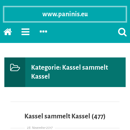
www.paninis.eu
Startseite
PRIMÄRE
SEKUNDÄRE
SUCH
SIDEBAR
SIDEBAR
ERSC
ERWEITERN
ERWEITERN
LASS
Kategorie:
Kassel sammelt
Kassel
Kassel sammelt Kassel (477)
Gepostet am
28. November 2017