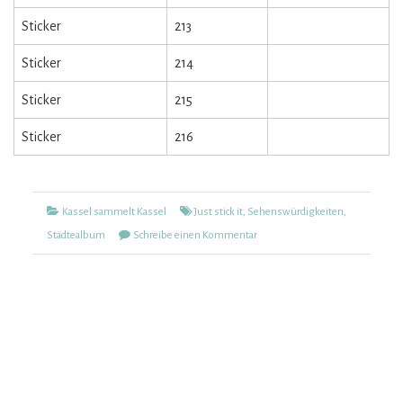
Sticker
213
Sticker
214
Sticker
215
Sticker
216
Kategorien
Tags
Kassel sammelt Kassel
Just stick it
,
Sehenswürdigkeiten
,
zu
Städtealbum
Schreibe einen Kommentar
Kassel
sammelt
Kassel
(477)