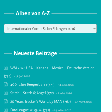
Alben von A-Z
Alben
von
A-
Z
Neueste Beiträge
WM 2026 USA – Kanada – Mexico – Deutsche Version
(774)
19. Juli 2026
400 Jahre Reeperbahn (773)
14. Mai 2026
Stitch – Stitch & Angel (772)
7. Mai 2026
20 Years Trucker’s World by MAN (767)
27. März 2026
EuroLeague 2025-26 (771)
24. März 2026