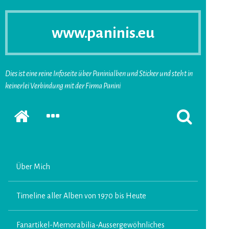
www.paninis.eu
Dies ist eine reine Infoseite über Paninialben und Sticker und steht in
keinerlei Verbindung mit der Firma Panini
Startseite
SEKUNDÄRE
SUCHFORMUL
SIDEBAR
ERSCHEINEN
ERWEITERN
LASSEN
Über Mich
Timeline aller Alben von 1970 bis Heute
Fanartikel-Memorabilia-Aussergewöhnliches