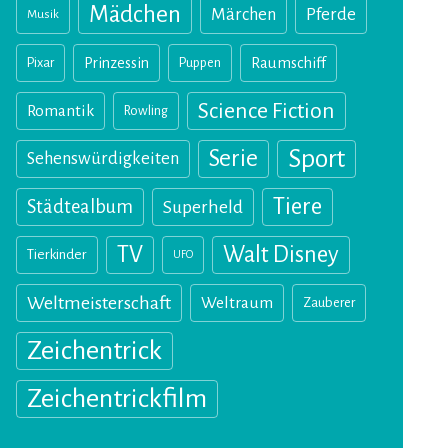
Mädchen
Märchen
Pferde
Musik
Pixar
Prinzessin
Puppen
Raumschiff
Science Fiction
Romantik
Rowling
Sport
Serie
Sehenswürdigkeiten
Tiere
Städtealbum
Superheld
TV
Walt Disney
Tierkinder
UFO
Weltmeisterschaft
Weltraum
Zauberer
Zeichentrick
Zeichentrickfilm