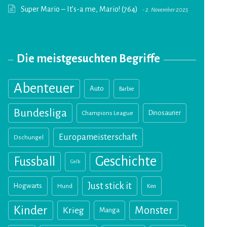
Super Mario – It’s-a me, Mario! (764)
2. November 2025
Die meistgesuchten Begriffe
Abenteuer
Auto
Barbie
Bundesliga
Champions League
Dinosaurier
Europameisterschaft
Dschungel
Geschichte
Fussball
Gelb
Just stick it
Hogwarts
Hund
Ken
Kinder
Monster
Krieg
Manga