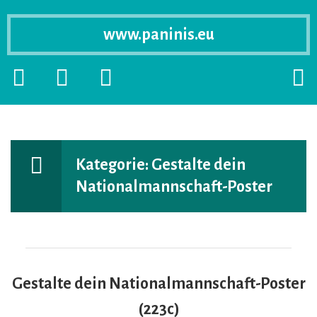
www.paninis.eu
Startseite
PRIMÄRE
SEKUNDÄRE
SUCH
SIDEBAR
SIDEBAR
ERSC
ERWEITERN
ERWEITERN
LASS
Kategorie:
Gestalte dein
Nationalmannschaft-Poster
Gestalte dein Nationalmannschaft-Poster
(223c)