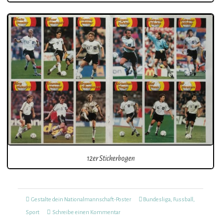
12er Stickerbogen
Kategorien
Tags
Gestalte dein Nationalmannschaft-Poster
Bundesliga
,
Fussball
,
zu
Sport
Schreibe einen Kommentar