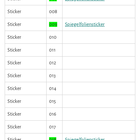
Sticker
008
Sticker
009
Spiegelfoliensticker
Sticker
010
Sticker
011
Sticker
012
Sticker
013
Sticker
014
Sticker
015
Sticker
016
Sticker
017
Sticker
018
Spiegelfoliensticker