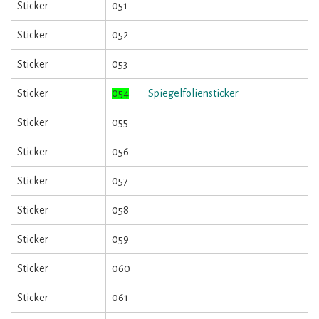
Sticker
051
Sticker
052
Sticker
053
Sticker
054
Spiegelfoliensticker
Sticker
055
Sticker
056
Sticker
057
Sticker
058
Sticker
059
Sticker
060
Sticker
061