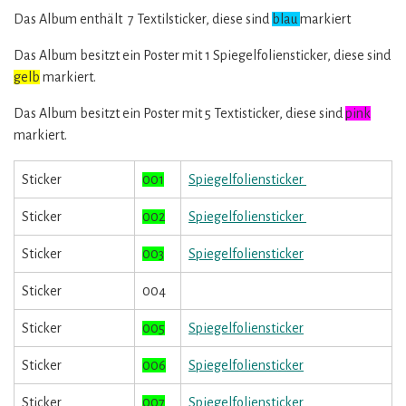
Das Album enthält 7 Textilsticker, diese sind
blau
markiert
Das Album besitzt ein Poster mit 1 Spiegelfoliensticker, diese sind
gelb
markiert.
Das Album besitzt ein Poster mit 5 Textisticker, diese sind
pink
markiert.
Sticker
001
Spiegelfoliensticker
Sticker
002
Spiegelfoliensticker
Sticker
003
Spiegelfoliensticker
Sticker
004
Sticker
005
Spiegelfoliensticker
Sticker
006
Spiegelfoliensticker
Sticker
007
Spiegelfoliensticker