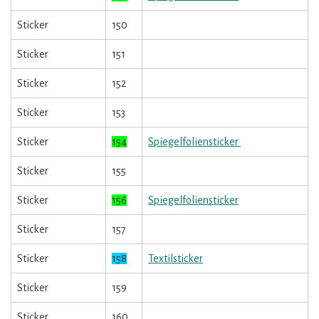
Sticker
150
Sticker
151
Sticker
152
Sticker
153
Sticker
154
Spiegelfoliensticker
Sticker
155
Sticker
156
Spiegelfoliensticker
Sticker
157
Sticker
158
Textilsticker
Sticker
159
Sticker
160