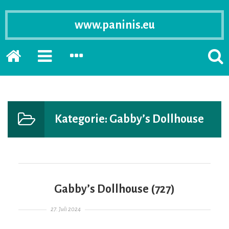
www.paninis.eu
Startseite
PRIMÄRE
SEKUNDÄRE
SUCH
SIDEBAR
SIDEBAR
ERSC
ERWEITERN
ERWEITERN
LASS
Kategorie:
Gabby’s Dollhouse
Gabby’s Dollhouse (727)
Gepostet am
27. Juli 2024