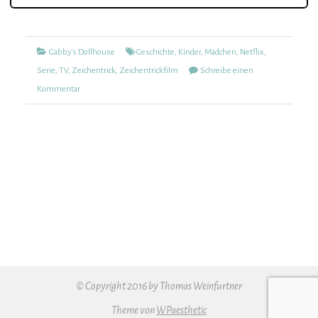
Kategorien
Tags
Gabby's Dollhouse
Geschichte
,
Kinder
,
Mädchen
,
Netflix
,
Serie
,
TV
,
Zeichentrick
,
Zeichentrickfilm
Schreibe einen
zu
Kommentar
Gabby’s
Dollhouse
(727)
© Copyright 2016 by Thomas Weinfurtner
Theme von
WPaesthetic