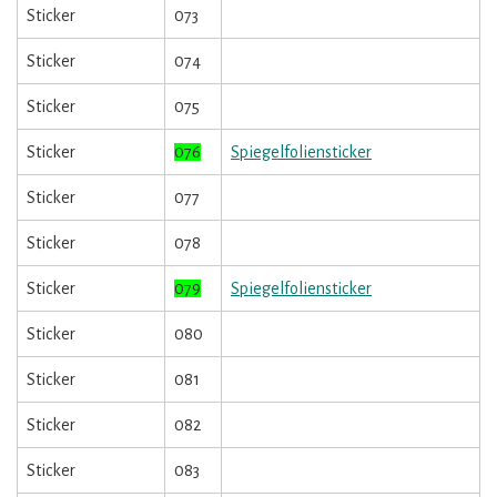
Sticker
073
Sticker
074
Sticker
075
Sticker
076
Spiegelfoliensticker
Sticker
077
Sticker
078
Sticker
079
Spiegelfoliensticker
Sticker
080
Sticker
081
Sticker
082
Sticker
083