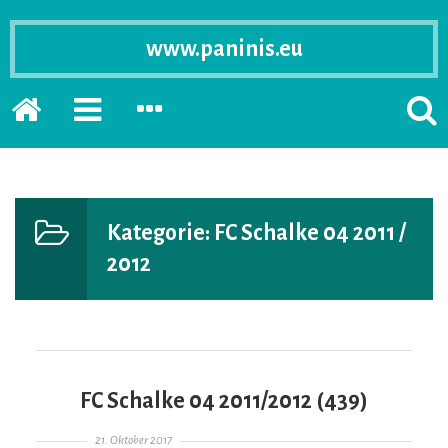
www.paninis.eu
Startseite
PRIMÄRE
SEKUNDÄRE
SUCH
SIDEBAR
SIDEBAR
ERSC
ERWEITERN
ERWEITERN
LASS
Kategorie:
FC Schalke 04 2011 /
2012
FC Schalke 04 2011/2012 (439)
Gepostet am
21. Oktober 2017