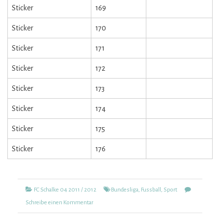
Sticker
169
Sticker
170
Sticker
171
Sticker
172
Sticker
173
Sticker
174
Sticker
175
Sticker
176
Kategorien
Tags
FC Schalke 04 2011 / 2012
Bundesliga
,
Fussball
,
Sport
zu
Schreibe einen Kommentar
FC