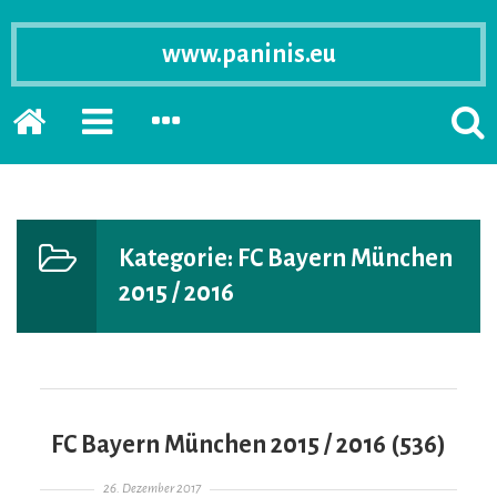
www.paninis.eu
Startseite
PRIMÄRE
SEKUNDÄRE
SUCH
SIDEBAR
SIDEBAR
ERSC
ERWEITERN
ERWEITERN
LASS
Kategorie:
FC Bayern München
2015 / 2016
FC Bayern München 2015 / 2016 (536)
Gepostet am
26. Dezember 2017