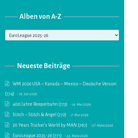
Alben von A-Z
Alben
von
A-
Z
Neueste Beiträge
WM 2026 USA – Kanada – Mexico – Deutsche Version
(774)
19. Juli 2026
400 Jahre Reeperbahn (773)
14. Mai 2026
Stitch – Stitch & Angel (772)
7. Mai 2026
20 Years Trucker’s World by MAN (767)
27. März 2026
EuroLeague 2025-26 (771)
24. März 2026