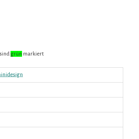
 sind
grün
markiert
ninidesign