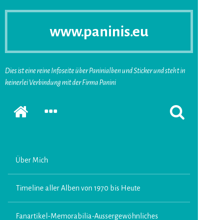
www.paninis.eu
Dies ist eine reine Infoseite über Paninialben und Sticker und steht in
keinerlei Verbindung mit der Firma Panini
Startseite
SEKUNDÄRE
SUCHFORMUL
SIDEBAR
ERSCHEINEN
ERWEITERN
LASSEN
Über Mich
Timeline aller Alben von 1970 bis Heute
Fanartikel-Memorabilia-Aussergewöhnliches