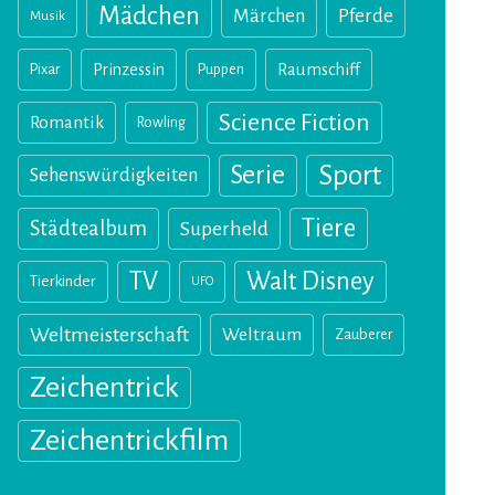
Mädchen
Märchen
Pferde
Musik
Pixar
Prinzessin
Puppen
Raumschiff
Science Fiction
Romantik
Rowling
Sport
Serie
Sehenswürdigkeiten
Tiere
Städtealbum
Superheld
TV
Walt Disney
Tierkinder
UFO
Weltmeisterschaft
Weltraum
Zauberer
Zeichentrick
Zeichentrickfilm