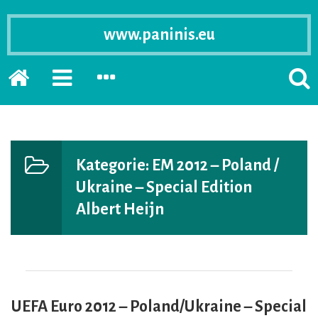
www.paninis.eu
Startseite
PRIMÄRE
SEKUNDÄRE
SUCH
SIDEBAR
SIDEBAR
ERSC
ERWEITERN
ERWEITERN
LASS
Kategorie:
EM 2012 – Poland /
Ukraine – Special Edition
Albert Heijn
UEFA Euro 2012 – Poland/Ukraine – Special