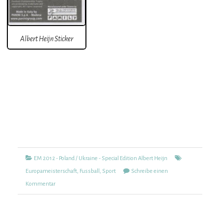
Albert Heijn Sticker
Kategorien
Tags
EM 2012 - Poland / Ukraine - Special Edition Albert Heijn
Europameisterschaft
,
Fussball
,
Sport
Schreibe einen
zu
Kommentar
UEFA
Euro
2012