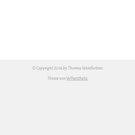
2004
Portugal
Pocket
(309)
© Copyright 2016 by Thomas Weinfurtner
Theme von
WPaesthetic