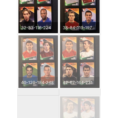
32-83-116-224
38-84-119-197
40-120-184-248
42-67-164-231