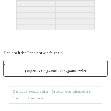
Der Inhalt der Tüte sieht wie folgt aus
3 Bögen + 2 Kaugummi + 2 Kaugummisticker
Kategorien
Tags
EM 2004 - Portugal pocket
Europameisterschaft
,
Fussball
,
zu
Sport
1 Kommentar
UEFA
Euro