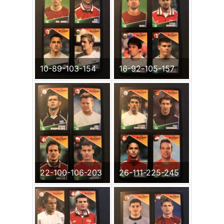
10-89-103-154
16-92-105-157
22-100-106-203
26-111-225-245