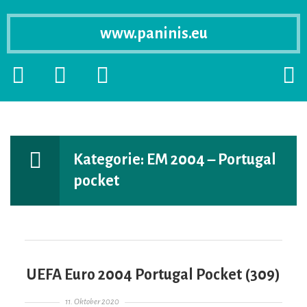
www.paninis.eu
Startseite
PRIMÄRE
SEKUNDÄRE
SUCH
SIDEBAR
SIDEBAR
ERSC
ERWEITERN
ERWEITERN
LASS
Kategorie:
EM 2004 – Portugal
pocket
UEFA Euro 2004 Portugal Pocket (309)
Gepostet am
11. Oktober 2020