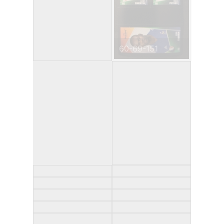
60-69-151
33-65-135-247