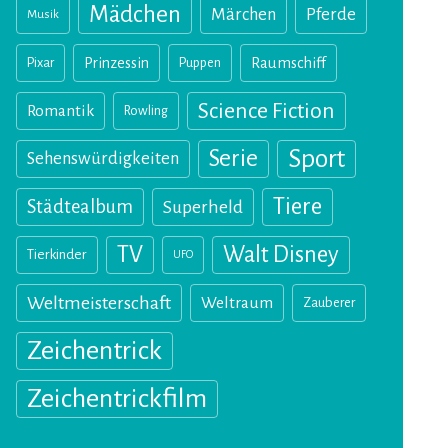
Mädchen
Märchen
Pferde
Musik
Pixar
Prinzessin
Puppen
Raumschiff
Science Fiction
Romantik
Rowling
Sport
Serie
Sehenswürdigkeiten
Tiere
Städtealbum
Superheld
TV
Walt Disney
Tierkinder
UFO
Weltmeisterschaft
Weltraum
Zauberer
Zeichentrick
Zeichentrickfilm