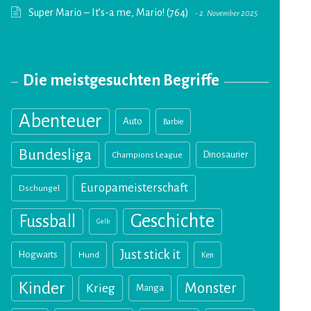
Super Mario – It’s-a me, Mario! (764)
2. November 2025
Die meistgesuchten Begriffe
Abenteuer
Auto
Barbie
Bundesliga
Champions League
Dinosaurier
Europameisterschaft
Dschungel
Geschichte
Fussball
Gelb
Just stick it
Hogwarts
Hund
Ken
Kinder
Monster
Krieg
Manga