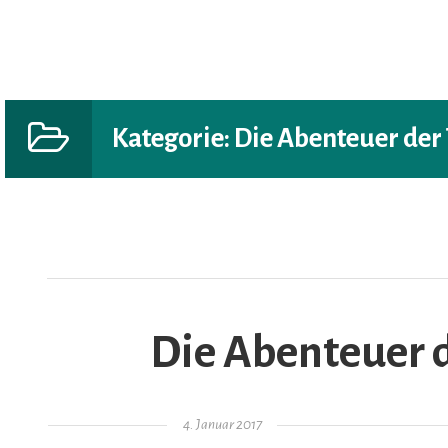
Kategorie:
Die Abenteuer der
AR
Die Abenteuer d
Gepostet am
4. Januar 2017