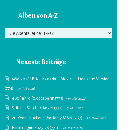
Alben von A-Z
Alben
von
A-
Z
Neueste Beiträge
WM 2026 USA – Kanada – Mexico – Deutsche Version
(774)
19. Juli 2026
400 Jahre Reeperbahn (773)
14. Mai 2026
Stitch – Stitch & Angel (772)
7. Mai 2026
20 Years Trucker’s World by MAN (767)
27. März 2026
EuroLeague 2025-26 (771)
24. März 2026