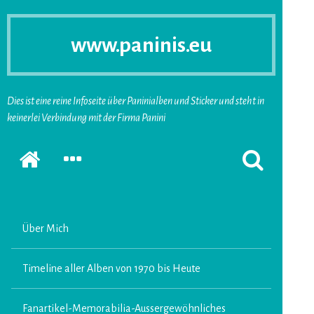
www.paninis.eu
Dies ist eine reine Infoseite über Paninialben und Sticker und steht in
keinerlei Verbindung mit der Firma Panini
Startseite
SEKUNDÄRE
SUCHFORMUL
SIDEBAR
ERSCHEINEN
ERWEITERN
LASSEN
Über Mich
Timeline aller Alben von 1970 bis Heute
Fanartikel-Memorabilia-Aussergewöhnliches