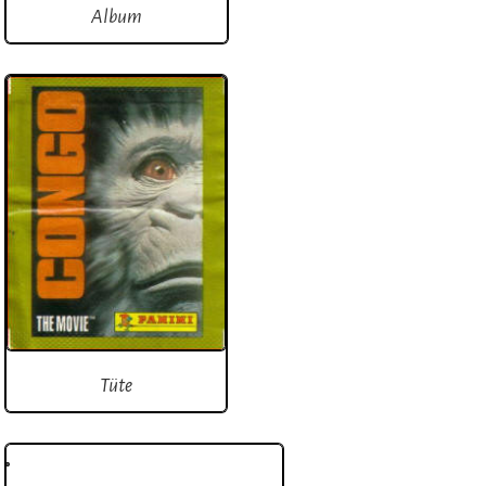
Album
Tüte