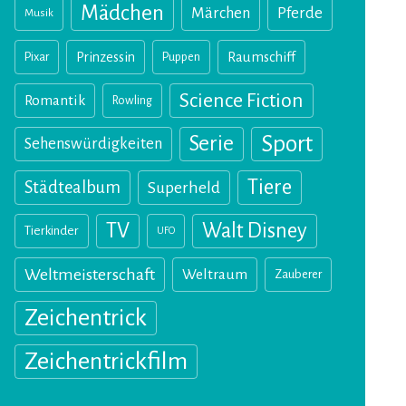
Mädchen
Märchen
Pferde
Musik
Pixar
Prinzessin
Puppen
Raumschiff
Science Fiction
Romantik
Rowling
Sport
Serie
Sehenswürdigkeiten
Tiere
Städtealbum
Superheld
TV
Walt Disney
Tierkinder
UFO
Weltmeisterschaft
Weltraum
Zauberer
Zeichentrick
Zeichentrickfilm