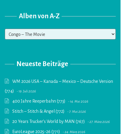
Alben von A-Z
Alben
von
A-
Z
Neueste Beiträge
WM 2026 USA – Kanada – Mexico – Deutsche Version
(774)
19. Juli 2026
400 Jahre Reeperbahn (773)
14. Mai 2026
Stitch – Stitch & Angel (772)
7. Mai 2026
20 Years Trucker’s World by MAN (767)
27. März 2026
EuroLeague 2025-26 (771)
24. März 2026