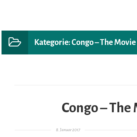
Kategorie:
Congo – The Movie
AR
Congo – The 
Gepostet am
8. Januar 2017