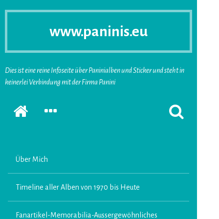
www.paninis.eu
Dies ist eine reine Infoseite über Paninialben und Sticker und steht in
keinerlei Verbindung mit der Firma Panini
Startseite
SEKUNDÄRE
SUCHFORMUL
SIDEBAR
ERSCHEINEN
ERWEITERN
LASSEN
Über Mich
Timeline aller Alben von 1970 bis Heute
Fanartikel-Memorabilia-Aussergewöhnliches