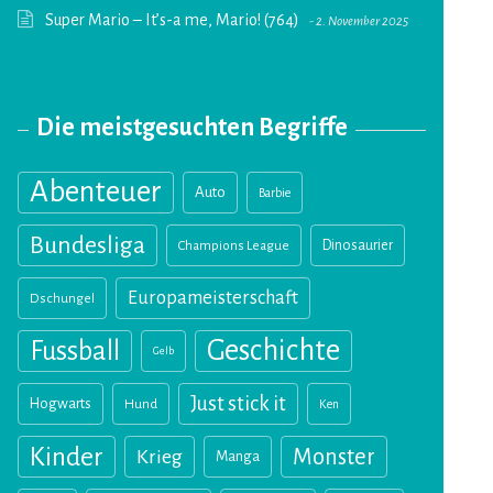
Super Mario – It’s-a me, Mario! (764)
2. November 2025
Die meistgesuchten Begriffe
Abenteuer
Auto
Barbie
Bundesliga
Champions League
Dinosaurier
Europameisterschaft
Dschungel
Geschichte
Fussball
Gelb
Just stick it
Hogwarts
Hund
Ken
Kinder
Monster
Krieg
Manga