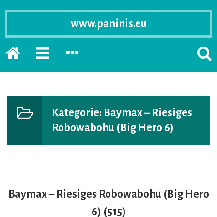
www.paninis.eu
Startseite
PRIMÄRE
SEKUNDÄRE
SUCH
SIDEBAR
SIDEBAR
ERSC
ERWEITERN
ERWEITERN
LASS
Kategorie:
Baymax – Riesiges
Robowabohu (Big Hero 6)
Baymax – Riesiges Robowabohu (Big Hero
6) (515)