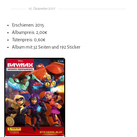
Gepostet am
10. Dezember 2017
Erschienen: 2015
Albumpreis: 2,00€
Tütenpreis: 0,60€
Album mit 32 Seiten und 192 Sticker