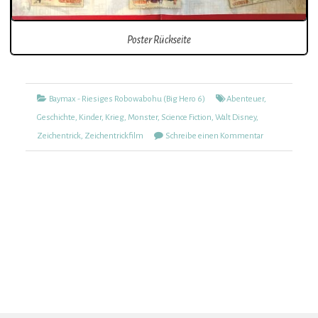
Poster Rückseite
Kategorien
Tags
Baymax - Riesiges Robowabohu (Big Hero 6)
Abenteuer
,
Geschichte
,
Kinder
,
Krieg
,
Monster
,
Science Fiction
,
Walt Disney
,
zu
Zeichentrick
,
Zeichentrickfilm
Schreibe einen Kommentar
Baymax
–
Riesiges
Robowabohu
(Big
Hero
6)
(515)