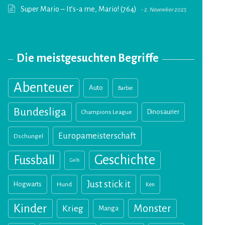
Super Mario – It’s-a me, Mario! (764)
2. November 2025
Die meistgesuchten Begriffe
Abenteuer
Auto
Barbie
Bundesliga
Champions League
Dinosaurier
Europameisterschaft
Dschungel
Geschichte
Fussball
Gelb
Just stick it
Hogwarts
Hund
Ken
Kinder
Monster
Krieg
Manga