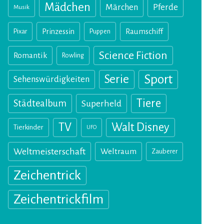
Mädchen
Märchen
Pferde
Musik
Pixar
Prinzessin
Puppen
Raumschiff
Science Fiction
Romantik
Rowling
Sport
Serie
Sehenswürdigkeiten
Tiere
Städtealbum
Superheld
TV
Walt Disney
Tierkinder
UFO
Weltmeisterschaft
Weltraum
Zauberer
Zeichentrick
Zeichentrickfilm