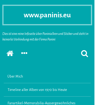
www.paninis.eu
Dies ist eine reine Infoseite über Paninialben und Sticker und steht in
keinerlei Verbindung mit der Firma Panini
Startseite
SEKUNDÄRE
SUCHFORMUL
SIDEBAR
ERSCHEINEN
ERWEITERN
LASSEN
Über Mich
Timeline aller Alben von 1970 bis Heute
Fanartikel-Memorabilia-Aussergewöhnliches