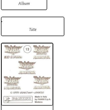
Album
Tüte