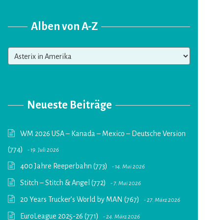
Alben von A-Z
Alben
von
A-
Z
Neueste Beiträge
WM 2026 USA – Kanada – Mexico – Deutsche Version
(774)
19. Juli 2026
400 Jahre Reeperbahn (773)
14. Mai 2026
Stitch – Stitch & Angel (772)
7. Mai 2026
20 Years Trucker’s World by MAN (767)
27. März 2026
EuroLeague 2025-26 (771)
24. März 2026