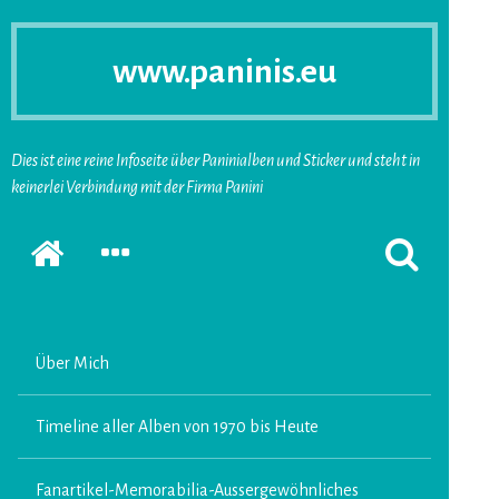
www.paninis.eu
Dies ist eine reine Infoseite über Paninialben und Sticker und steht in
keinerlei Verbindung mit der Firma Panini
Startseite
SEKUNDÄRE
SUCHFORMUL
SIDEBAR
ERSCHEINEN
ERWEITERN
LASSEN
Über Mich
Timeline aller Alben von 1970 bis Heute
Fanartikel-Memorabilia-Aussergewöhnliches