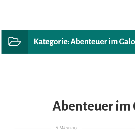
Kategorie:
Abenteuer im Gal
AR
Abenteuer im 
Gepostet am
8. März 2017