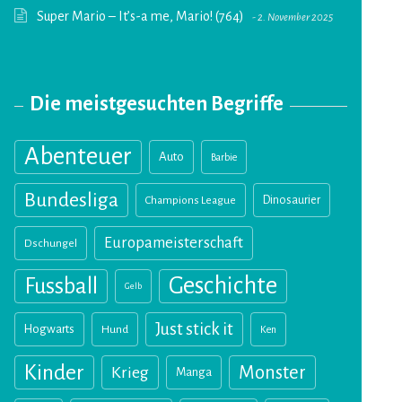
Super Mario – It’s-a me, Mario! (764)
2. November 2025
Die meistgesuchten Begriffe
Abenteuer
Auto
Barbie
Bundesliga
Champions League
Dinosaurier
Europameisterschaft
Dschungel
Geschichte
Fussball
Gelb
Just stick it
Hogwarts
Hund
Ken
Kinder
Monster
Krieg
Manga