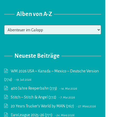
Alben von A-Z
Alben
von
A-
Z
Neueste Beiträge
WM 2026 USA – Kanada – Mexico – Deutsche Version
(774)
19. Juli 2026
400 Jahre Reeperbahn (773)
14. Mai 2026
Stitch – Stitch & Angel (772)
7. Mai 2026
20 Years Trucker’s World by MAN (767)
27. März 2026
EuroLeague 2025-26 (771)
24. März 2026