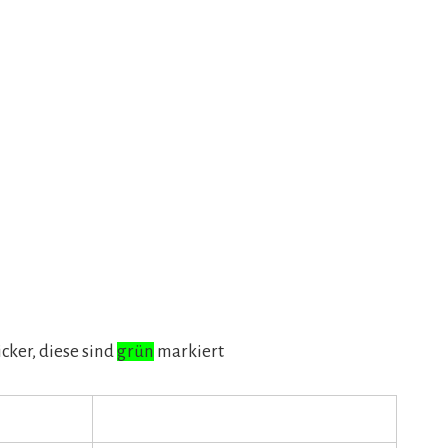
icker, diese sind
grün
markiert