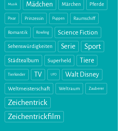
Mädchen
Märchen
Pferde
Musik
Pixar
Prinzessin
Puppen
Raumschiff
Science Fiction
Romantik
Rowling
Sport
Serie
Sehenswürdigkeiten
Tiere
Städtealbum
Superheld
TV
Walt Disney
Tierkinder
UFO
Weltmeisterschaft
Weltraum
Zauberer
Zeichentrick
Zeichentrickfilm