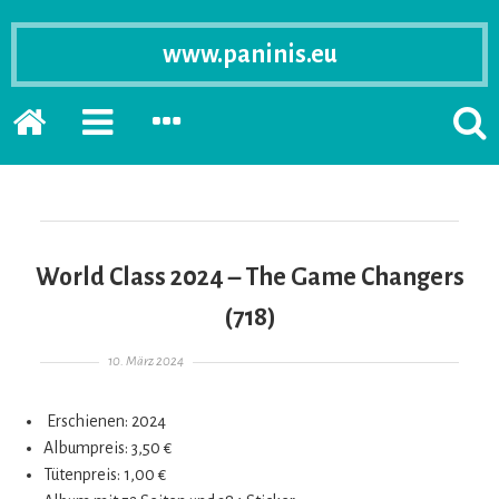
www.paninis.eu
Startseite
PRIMÄRE
SEKUNDÄRE
SUCH
SIDEBAR
SIDEBAR
ERSC
ERWEITERN
ERWEITERN
LASS
World Class 2024 – The Game Changers
(718)
Gepostet am
10. März 2024
Erschienen: 2024
Albumpreis: 3,50 €
Tütenpreis: 1,00 €