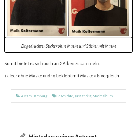
Eingedruckter Sticker ohne Maske und Sticker mit Maske
Somit bietet es sich auch an 2 Alben zu sammeln.
1x leer ohne Maske und 1x beklebt mit Maske als Vergleich
Kategorien
Tags
#Team Hamburg
Geschichte
,
Just stick it
,
Städtealbum
Hinterlasse einen Antwort