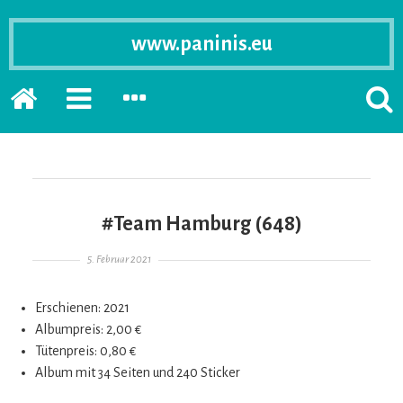
www.paninis.eu
Startseite
PRIMÄRE
SEKUNDÄRE
SUCH
SIDEBAR
SIDEBAR
ERSC
ERWEITERN
ERWEITERN
LASS
#Team Hamburg (648)
Gepostet am
5. Februar 2021
Erschienen: 2021
Albumpreis: 2,00 €
Tütenpreis: 0,80 €
Album mit 34 Seiten und 240 Sticker