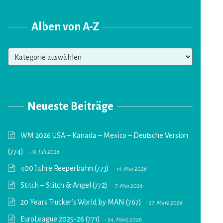
Alben von A-Z
Alben
von
A-
Z
Neueste Beiträge
WM 2026 USA – Kanada – Mexico – Deutsche Version
(774)
19. Juli 2026
400 Jahre Reeperbahn (773)
14. Mai 2026
Stitch – Stitch & Angel (772)
7. Mai 2026
20 Years Trucker’s World by MAN (767)
27. März 2026
EuroLeague 2025-26 (771)
24. März 2026