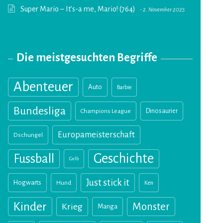
Super Mario – It’s-a me, Mario! (764)
2. November 2025
Die meistgesuchten Begriffe
Abenteuer
Auto
Barbie
Bundesliga
Champions League
Dinosaurier
Europameisterschaft
Dschungel
Geschichte
Fussball
Gelb
Just stick it
Hogwarts
Hund
Ken
Kinder
Monster
Krieg
Manga