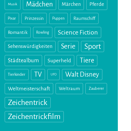
Mädchen
Märchen
Pferde
Musik
Pixar
Prinzessin
Puppen
Raumschiff
Science Fiction
Romantik
Rowling
Sport
Serie
Sehenswürdigkeiten
Tiere
Städtealbum
Superheld
TV
Walt Disney
Tierkinder
UFO
Weltmeisterschaft
Weltraum
Zauberer
Zeichentrick
Zeichentrickfilm