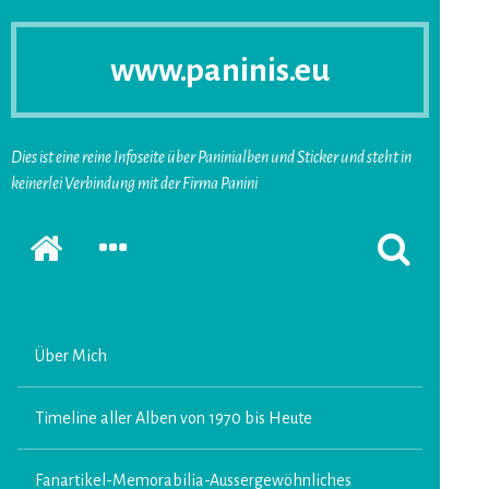
www.paninis.eu
Dies ist eine reine Infoseite über Paninialben und Sticker und steht in
keinerlei Verbindung mit der Firma Panini
Startseite
SEKUNDÄRE
SUCHFORMUL
SIDEBAR
ERSCHEINEN
ERWEITERN
LASSEN
Über Mich
Timeline aller Alben von 1970 bis Heute
Fanartikel-Memorabilia-Aussergewöhnliches